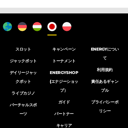
スロット
キャンペーン
ENERGYについ
て
ジャックポット
トーナメント
利用規約
デイリージャッ
ENERGYSHOP
クポット
(エナジーショッ
責任あるギャン
プ）
ブル
ライブカジノ
ガイド
プライバシーポ
バーチャルスポ
リシー
ーツ
パートナー
キャリア