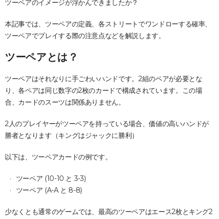
ツーペアのイメージが浮かんできましたか？
本記事では、ツーペアの定義、各ストリートでワンドローする確率、
ツーペアでプレイする際の注意点などを解説します。
ツーペアとは？
ツーペアはそれなりに手ごわいハンドです。2組のペアが必要とな
り、各ペアは同じ数字の2枚のカードで構成されています。この場
合、カードのスーツは関係ありません。
2人のプレイヤーがツーペアを持っている場合、価値の高いハンドが
勝者となります（キングはジャックに勝利）
以下は、ツーペアカードの例です。
ツーペア (10-10 と 3-3)
ツーペア (A-A と 8-8)
少なくとも通常のゲームでは、最高のツーペアはエース2枚とキング2