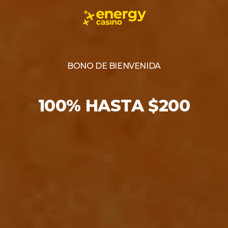
BONO DE BIENVENIDA
100% HASTA $200