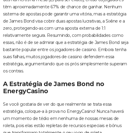
têm aproximadamente 67% de chance de ganhar. Nenhum
sistema de apostas pode garantir uma vitória, mas a estratégia
de James Bond visa cobrir duas apostas lucrativas, a Sixline e a
zero, protegendo-as com uma aposta externa de 1:1
relativamente segura. Resumindo, com probabilidades como
essas, não é de se admirar que a estratégia de James Bond seja
bastante popular entre os jogadores de cassino. Embora tenha
suas falhas, muitos jogadores de cassino defendem essa
estratégia, argumentando que os prós simplesmente superam
os contras.
A Estratégia de James Bond no
EnergyCasino
Se você gostaria de ver do que realmente se trata essa
estratégia, coloque-a à prova no EnergyCasino! Nunca haverá
um momento de tédio em nenhuma de nossas mesas de
roleta, pois elas estão repletas de recursos especiais e bônus
que transformam totalmente o seu jogo de roleta.