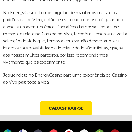
No EnergyCasino, temos orgulho de manter os mais altos
padrões da indústria, então o seu tempo conosco é garantido
como uma aventura épica! Para além das nossas fantásticas
mesas de roleta no
Cassino ao Vivo
, também temos uma vasta
selecção de slots que, temos a certeza, irão despertar o seu
interesse. As possibilidades de criatividade são infinitas, graças
aos nossos muitos parceiros, por isso recomendamos
vivamente que os experimente.
Jogue roleta no EnergyCasino para uma experiência de Cassino
ao Vivo para toda a vida!
CADASTRAR-SE