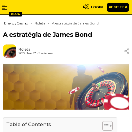
Skip
LOGIN
REGISTER
to
BLOG
content
EnergyCasino
»
Roleta
»
A estratégia de James Bond
A estratégia de James Bond
Roleta
2022 Jun 17
5 min read
Table of Contents