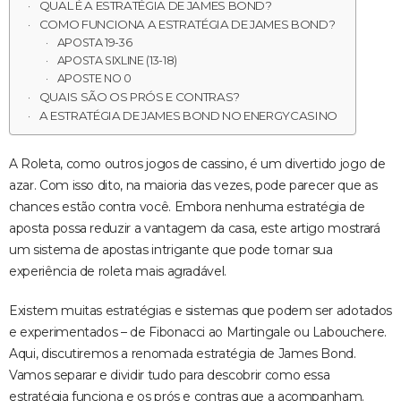
QUAL É A ESTRATÉGIA DE JAMES BOND?
COMO FUNCIONA A ESTRATÉGIA DE JAMES BOND?
APOSTA 19-36
APOSTA SIXLINE (13-18)
APOSTE NO 0
QUAIS SÃO OS PRÓS E CONTRAS?
A ESTRATÉGIA DE JAMES BOND NO ENERGYCASINO
A Roleta, como outros jogos de cassino, é um divertido jogo de
azar. Com isso dito, na maioria das vezes, pode parecer que as
chances estão contra você. Embora nenhuma estratégia de
aposta possa reduzir a vantagem da casa, este artigo mostrará
um sistema de apostas intrigante que pode tornar sua
experiência de roleta mais agradável.
Existem muitas estratégias e sistemas que podem ser adotados
e experimentados – de Fibonacci ao Martingale ou Labouchere.
Aqui, discutiremos a renomada estratégia de James Bond.
Vamos separar e dividir tudo para descobrir como essa
estratégia funciona e os prós e contras que a acompanham.