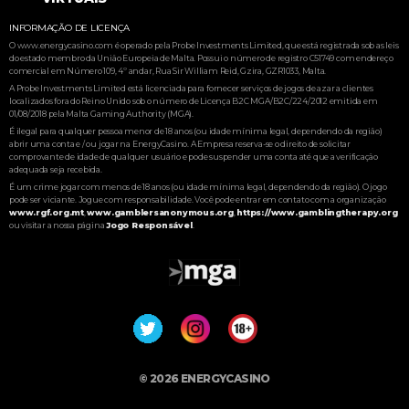
INFORMAÇÃO DE LICENÇA
O www.energycasino.com é operado pela Probe Investments Limited, que está registrada sob as leis
do estado membro da União Europeia de Malta. Possui o número de registro C51749 com endereço
comercial em Número 109, 4º andar, Rua Sir William Reid, Gzira, GZR1033, Malta.
A Probe Investments Limited está licenciada para fornecer serviços de jogos de azar a clientes
localizados fora do Reino Unido sob o número de Licença B2C MGA/B2C/224/2012 emitida em
01/08/2018 pela Malta Gaming Authority (MGA).
É ilegal para qualquer pessoa menor de 18 anos (ou idade mínima legal, dependendo da região)
abrir uma conta e / ou jogar na EnergyCasino. A Empresa reserva-se o direito de solicitar
comprovante de idade de qualquer usuário e pode suspender uma conta até que a verificação
adequada seja recebida.
É um crime jogar com menos de 18 anos (ou idade mínima legal, dependendo da região). O jogo
pode ser viciante. Jogue com responsabilidade. Você pode entrar em contato com a organização
www.rgf.org.mt
,
www.gamblersanonymous.org
,
https://www.gamblingtherapy.org
ou visitar a nossa página
Jogo Responsável
.
© 2026 ENERGYCASINO