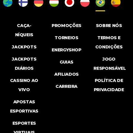
CAÇA-
PROMOÇÕES
SOBRE NÓS
NÍQUEIS
TORNEIOS
TERMOS E
JACKPOTS
CONDIÇÕES
ENERGYSHOP
JACKPOTS
JOGO
GUIAS
DIÁRIOS
RESPONSÁVEL
AFILIADOS
CASSINO AO
POLÍTICA DE
CARREIRA
VIVO
PRIVACIDADE
APOSTAS
ESPORTIVAS
ESPORTES
VIRTUAIS