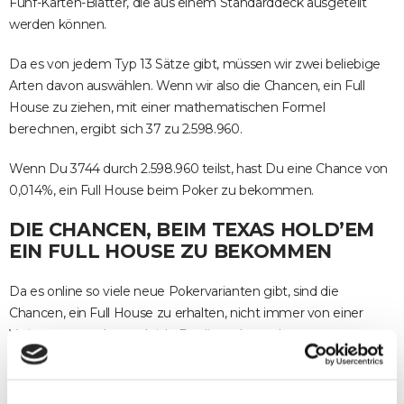
Fünf-Karten-Blätter, die aus einem Standarddeck ausgeteilt
werden können.
Da es von jedem Typ 13 Sätze gibt, müssen wir zwei beliebige
Arten davon auswählen. Wenn wir also die Chancen, ein Full
House zu ziehen, mit einer mathematischen Formel
berechnen, ergibt sich 37 zu 2.598.960.
Wenn Du 3744 durch 2.598.960 teilst, hast Du eine Chance von
0,014%, ein Full House beim Poker zu bekommen.
DIE CHANCEN, BEIM TEXAS HOLD’EM
EIN FULL HOUSE ZU BEKOMMEN
Da es online so viele neue Pokervarianten gibt, sind die
Chancen, ein Full House zu erhalten, nicht immer von einer
Variante zur anderen gleich. Das liegt daran, dass es an
verschiedenen Pokertischen unterschiedliche Regeln oder
zusätzliche Boni und Nebenwetten gibt, die sich letztlich auf die
Chancen auswirken können, ein Blatt wie das Full House zu