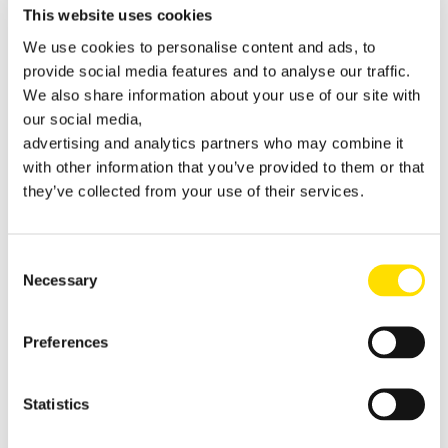
This website uses cookies
ziehen.
We use cookies to personalise content and ads, to
Bei Texas Hold’em sind die Chancen auf ein Full House höher, da
provide social media features and to analyse our traffic.
die Spieler ihr bestes Fünf-Karten-Blatt aus sieben Karten
We also share information about your use of our site with
aufdecken können. Bei dieser Pokervariante hast Du eine
our social media,
Chance von 2,6 %, mit einer der fünf ausgeteilten Karten eine
advertising and analytics partners who may combine it
hohe Karte zu erhalten. In Bezug auf die Pokerchancen
with other information that you’ve provided to them or that
entspricht das 35,7/1.
they’ve collected from your use of their services.
CHANCEN, BEIM FLOP EIN FULL HOUSE ZU
BEKOMMEN
Consent
Necessary
Selection
Wie viele Pokerspieler wissen, entwickelt sich Dein Blatt in den
verschiedenen Phasen des Spiels immer weiter. Die Chancen
Preferences
auf ein Full House hängen also natürlich davon ab, in welcher
Phase des Spiels Du Dich gerade befindest.
Statistics
Ein Full House auf dem Flop zu bekommen, ist nicht so selten,
wie Du vielleicht denkst. Die Wahrscheinlichkeit, dass Du mit