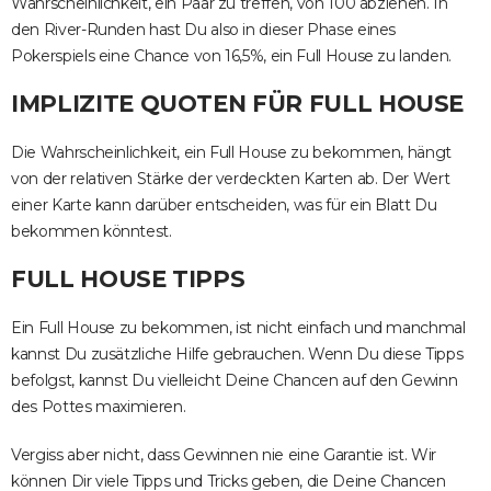
Wahrscheinlichkeit, ein Paar zu treffen, von 100 abziehen. In
den River-Runden hast Du also in dieser Phase eines
Pokerspiels eine Chance von 16,5%, ein Full House zu landen.
IMPLIZITE QUOTEN FÜR FULL HOUSE
Die Wahrscheinlichkeit, ein Full House zu bekommen, hängt
von der relativen Stärke der verdeckten Karten ab. Der Wert
einer Karte kann darüber entscheiden, was für ein Blatt Du
bekommen könntest.
FULL HOUSE TIPPS
Ein Full House zu bekommen, ist nicht einfach und manchmal
kannst Du zusätzliche Hilfe gebrauchen. Wenn Du diese Tipps
befolgst, kannst Du vielleicht Deine Chancen auf den Gewinn
des Pottes maximieren.
Vergiss aber nicht, dass Gewinnen nie eine Garantie ist. Wir
können Dir viele Tipps und Tricks geben, die Deine Chancen