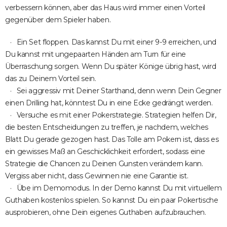
verbessern können, aber das Haus wird immer einen Vorteil
gegenüber dem Spieler haben.
Ein Set floppen. Das kannst Du mit einer 9-9 erreichen, und
Du kannst mit ungepaarten Händen am Turn für eine
Überraschung sorgen. Wenn Du später Könige übrig hast, wird
das zu Deinem Vorteil sein.
Sei aggressiv mit Deiner Starthand, denn wenn Dein Gegner
einen Drilling hat, könntest Du in eine Ecke gedrängt werden.
Versuche es mit einer Pokerstrategie. Strategien helfen Dir,
die besten Entscheidungen zu treffen, je nachdem, welches
Blatt Du gerade gezogen hast. Das Tolle am Pokern ist, dass es
ein gewisses Maß an Geschicklichkeit erfordert, sodass eine
Strategie die Chancen zu Deinen Gunsten verändern kann.
Vergiss aber nicht, dass Gewinnen nie eine Garantie ist.
Übe im Demomodus. In der Demo kannst Du mit virtuellem
Guthaben kostenlos spielen. So kannst Du ein paar Pokertische
ausprobieren, ohne Dein eigenes Guthaben aufzubrauchen.