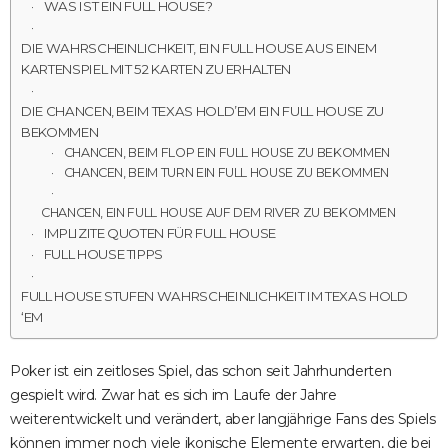
WAS IST EIN FULL HOUSE?
DIE WAHRSCHEINLICHKEIT, EIN FULL HOUSE AUS EINEM
KARTENSPIEL MIT 52 KARTEN ZU ERHALTEN
DIE CHANCEN, BEIM TEXAS HOLD’EM EIN FULL HOUSE ZU
BEKOMMEN
CHANCEN, BEIM FLOP EIN FULL HOUSE ZU BEKOMMEN
CHANCEN, BEIM TURN EIN FULL HOUSE ZU BEKOMMEN
CHANCEN, EIN FULL HOUSE AUF DEM RIVER ZU BEKOMMEN
IMPLIZITE QUOTEN FÜR FULL HOUSE
FULL HOUSE TIPPS
FULL HOUSE STUFEN WAHRSCHEINLICHKEIT IM TEXAS HOLD
‘EM
Poker ist ein zeitloses Spiel, das schon seit Jahrhunderten
gespielt wird. Zwar hat es sich im Laufe der Jahre
weiterentwickelt und verändert, aber langjährige Fans des Spiels
können immer noch viele ikonische Elemente erwarten, die bei