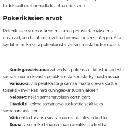
taidokkaalla pelaamisella kääntää edukseen.
Pokerikäsien arvot
Pokerikäsien ymmärtäminen kuuluu perustietämykseen ja
ensiaskel, kun halutaan soveltaa toimivaa pokeristrategiaa. Alta
löydät listan kaikista pokerikäsistä, vahvimmasta heikoimpaan.
Kuningasvärisuora:
vahvin käsi pokerissa – koostuu viidestä
samaa maata olevasta peräkkäisestä kortista, kympistä ässään.
Värisuora:
viisi peräkkäistä ja samaa maata olevaa korttia,
toiseksi vahvin käsi heti kuningasvärisuoran jälkeen
Neloset:
neljän samanarvoisen kortin parit
Täyskäsi:
kolme samanarvoista korttia sekä kaksi
samanarvoista korttia
Väri:
mitkä tahansa viisi samaa maata olevaa korttia
Suora:
viisi minkä tahansa maan peräkkäistä korttia