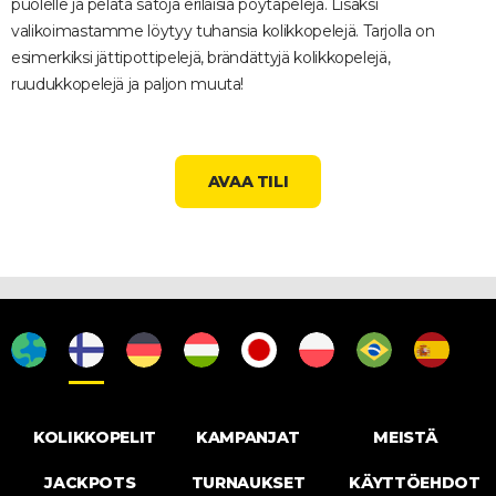
puolelle ja pelata satoja erilaisia pöytäpelejä. Lisäksi
valikoimastamme löytyy tuhansia kolikkopelejä. Tarjolla on
esimerkiksi jättipottipelejä, brändättyjä kolikkopelejä,
ruudukkopelejä ja paljon muuta!
AVAA TILI
KOLIKKOPELIT
KAMPANJAT
MEISTÄ
JACKPOTS
TURNAUKSET
KÄYTTÖEHDOT