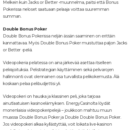
Melkein kuin Jacks or Better -muunnelma, paitsi että Bonus
Pokerissa neloset saatuaan pelaaja voittaa suuremman
summan.
Double Bonus Poker
Double Bonus Pokerissa neljän ässän saaminen on erittäin
kannattavaa. Myös Double Bonus Poker muistuttaa paljon Jacks
or Better -peliä.
Videopokeria pelatessa on aina järkevää asettaa itselleen
pelirajoituksia. Pelistrategian käyttäminen sekä pelivarojen
hallinnointi ovat olennainen osa turvallista pelikokemusta. Älä
koskaan pelaa pelibudjettisi yli.
Videopokeri on hauska ja klassinen peli, joka tarjoaa
ainutlaatuisen kasinoelämyksen. EnergyCasinolta löydät
monenlaisia videopokeripelejä – joukkoon mahtuu muun
muassa Double Bonus Poker ja Double Double Bonus Poker.
Jos videopokeri alkaa kyllästyttää, voit loikata live-kasinon