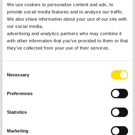
We use cookies to personalise content and ads, to
Näin pystyt määrittämään, kuinka todennäköisesti tulet
provide social media features and to analyse our traffic.
saamaan rahasi takaisin. Jokaisella videopokeripelillä on oma
We also share information about your use of our site with
palautusprosenttinsa ja prosenttilukuna ilmaistava talon
our social media,
etulyöntiasema. Tärkeää onkin löytää peli, jossa nämä
advertising and analytics partners who may combine it
prosenttilukemat ovat otollisimmat.
with other information that you’ve provided to them or that
Videopokeristrategia
they’ve collected from your use of their services.
Videopokeristrategiasi alkaa heti ensipanoksestasi. On tärkeää
pelata aina strategisesti – muussa tapauksessa pelivarasi voivat
Consent
huveta erittäin nopeasti. Jos pelaat korttisi oikein, voit turvata
Necessary
Selection
voiton jopa epäsuotuisissa tilanteissa.
Preferences
Alla listattuna muutama tapa, jolla voit parantaa voittamisen
todennäköisyyttä kortteja säilyttämällä ja vaihtamalla.
Statistics
Pidä aina kuningasvärisuora, värisuora, neloset ja täyskäsi.
Jos saat kolmoset, luovu kahdesta ylimääräisestä kortista,
jotta tilalle tulevat kortit voisivat muodostaa neloset ja
Marketing