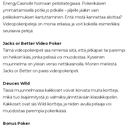
EnergyCasinolle hiomaan pelistrategiaasi. Pokerikäsien
ymmärtämisellä pötkii jo pitkälle – jäljelle jääkin vain
pelikokemuksen kartuttaminen. Entä mistä kannattaa aloittaa?
Videopokeripelejä on monia erilaisia, ja voit kokeilla esimerkiksi
seuraavia pelejä:
Jacks or Better Video Poker
Tämä videopokeripeli saa nimensä siitä, että jätkäpari tai parempi
on heikoin käsi, jonka pelissä voi muodostaa. Kyseinen
muunnelma on yleisin versio nettikasinoilla. Monen mielestä
Jacks or Better on paras videopokeripeli.
Deuces Wild
Tässä muunnelmassa kakkoset voivat korvata muita kortteja,
mikä tuo lisäjännitystä jo valmiiksi jännittävään klassikkopeliin.
Kakkoset ovat siis Wild-kortteja, ja niiden avulla pelaaja voi
muodostaa parempia pokerikäsiä.
Bonus Poker