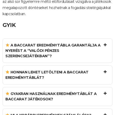
az alsó sor figyelemre méltó előfordulásait vizsgálva a játékosok
megalapozott döntéseket hozhatnak a fogadási stratégiájukkal
kapcsolatban.
GYIK
A BACCARAT EREDMÉNYTÁBLA GARANTÁLJA A
NYERÉST A “VALÓDI PÉNZES
SZERENCSEJÁTÉKBAN”?
Nem, a baccarat eredménytábla nem garantálja a sikert a valódi
pénzes szerencsejátékokban. Bár az eredménytábla értékes
HONNAN LEHET LETÖLTENI A BACCARAT
betekintést nyújt a játék kimenetelébe, és lehetővé teszi a játékosok
EREDMÉNYTÁBLÁT?
számára a trendek nyomon követését, a baccarat végső soron
szerencsejáték.
GYAKRAN HASZNÁLNAK EREDMÉNYTÁBLÁT A
Bár minden bizonnyal több csodálatos alkalmazást is találhat a
A múltbeli eredmények nem határozzák meg a jövőbeli
BACCARAT JÁTÉKOSOK?
baccarat eredménytáblához való hozzáféréshez, általában
eredményeket, és mindig van egy véletlenszerű elem minden egyes
magában a játékban is elérhet egyet, teljesen ingyenesen! Ezeket az
játékkörben. Bár az eredménytábla segíthet a játékosoknak, hogy
eredménytáblákat elérheti, ha neves
Igen, a baccarat játékosok gyakran használnak eredménytáblákat
online kaszinóoldalakon
, például
megalapozottabb döntéseket hozzanak a fogadási stratégiájukkal
a EnergyCasinoon játszik baccaratot.
játék közben, különösen azok, akik bizonyos fogadási stratégiákat