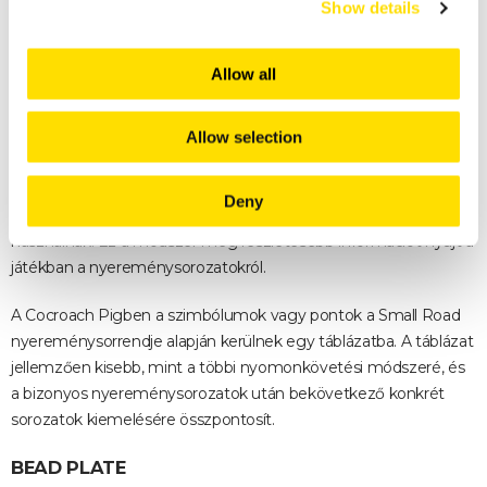
Show details
következetes sorozata, különösen, ha az túlmutat a Big Eye
Boyban található egycellás szabványos ábrázoláson, a Small
Road ezeket a sorozatait különleges szimbólumokkal jelöli.
Allow all
COCKROACH PIG
Allow selection
A Cockroach Pig („Csótánymalac”) egy másik kifejezés, amelyet
a baccaratban a Bead Roadhoz, a Big Eye Boyhoz és a Small
Deny
Roadhoz hasonló nyomonkövetési módszer leírására
használnak. Ez a módszer még részletesebb információt nyújt a
játékban a nyereménysorozatokról.
A Cocroach Pigben a szimbólumok vagy pontok a Small Road
nyereménysorrendje alapján kerülnek egy táblázatba. A táblázat
jellemzően kisebb, mint a többi nyomonkövetési módszeré, és
a bizonyos nyereménysorozatok után bekövetkező konkrét
sorozatok kiemelésére összpontosít.
BEAD PLATE