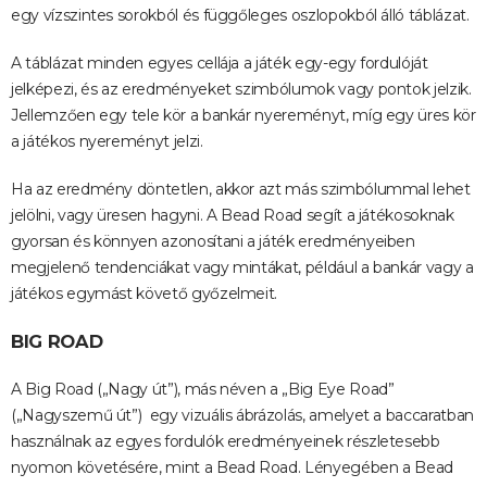
egy vízszintes sorokból és függőleges oszlopokból álló táblázat.
A táblázat minden egyes cellája a játék egy-egy fordulóját
jelképezi, és az eredményeket szimbólumok vagy pontok jelzik.
Jellemzően egy tele kör a bankár nyereményt, míg egy üres kör
a játékos nyereményt jelzi.
Ha az eredmény döntetlen, akkor azt más szimbólummal lehet
jelölni, vagy üresen hagyni. A Bead Road segít a játékosoknak
gyorsan és könnyen azonosítani a játék eredményeiben
megjelenő tendenciákat vagy mintákat, például a bankár vagy a
játékos egymást követő győzelmeit.
BIG ROAD
A Big Road („Nagy út”), más néven a „Big Eye Road”
(„Nagyszemű út”) egy vizuális ábrázolás, amelyet a baccaratban
használnak az egyes fordulók eredményeinek részletesebb
nyomon követésére, mint a Bead Road. Lényegében a Bead