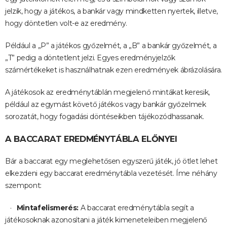
jelzik, hogy a játékos, a bankár vagy mindketten nyertek, illetve,
hogy döntetlen volt-e az eredmény.
Például a „P” a játékos győzelmét, a „B” a bankár győzelmét, a
„T” pedig a döntetlent jelzi. Egyes eredményjelzők
számértékeket is használhatnak ezen eredmények ábrázolására.
A játékosok az eredménytáblán megjelenő mintákat keresik,
például az egymást követő játékos vagy bankár győzelmek
sorozatát, hogy fogadási döntéseikben tájékozódhassanak.
A BACCARAT EREDMÉNYTÁBLA ELŐNYEI
Bár a baccarat egy meglehetősen egyszerű játék, jó ötlet lehet
elkezdeni egy baccarat eredménytábla vezetését. Íme néhány
szempont:
Mintafelismerés:
A baccarat eredménytábla segít a
játékosoknak azonosítani a játék kimeneteleiben megjelenő