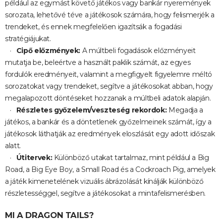
például az egymást követő játékos vagy bankár nyeremények
sorozata, lehetővé téve a játékosok számára, hogy felismerjék a
trendeket, és ennek megfelelően igazítsák a fogadási
stratégiájukat.
Cipő előzmények:
A múltbeli fogadások előzményeit
mutatja be, beleértve a használt paklik számát, az egyes
fordulók eredményeit, valamint a megfigyelt figyelemre méltó
sorozatokat vagy trendeket, segítve a játékosokat abban, hogy
megalapozott döntéseket hozzanak a múltbeli adatok alapján.
Részletes győzelem/veszteség rekordok:
Megadja a
játékos, a bankár és a döntetlenek győzelmeinek számát, így a
játékosok láthatják az eredmények eloszlását egy adott időszak
alatt.
Útitervek:
Különböző utakat tartalmaz, mint például a Big
Road, a Big Eye Boy, a Small Road és a Cockroach Pig, amelyek
a játék kimenetelének vizuális ábrázolását kínálják különböző
részletességgel, segítve a játékosokat a mintafelismerésben.
MI A DRAGON TAILS?