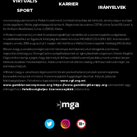
VIRTUÁLIS
KARRIER
IRÁNYELVEK
SPORT
www.energycasino.com a Probe Investment Limited irányítása alá tartozik, amely cég az európai
úniós tagállam, Málta joghatósága alá tartozik. Regisztrációs száma: C51749, címe Suite 109, Level 4,
Sir William Reid Street, Gzira, GZR1033, Malta.
A Probe Investments Limited hivatalos engedéllyel rendelkezik a szerencsejáték szolgáltatás
működtetéséhez az Egyesült Királyság területén kívül az MGA/B2C/224/2012 B2C licenszszám
alapján, amely 2018. augusztus 1. napján lett kiállítva a Máltai Szerencsejáték Hatóság (MGA) által.
18 éven (vagy a vonatkozó régió szerinti törvényes korhatáron) aluli látogatók számára a
regisztráció és/vagy az EnergyCasino szolgáltatásainak az igénybevétele szigorúan tilos és illegális.
Cégünk fenntartja a jogot, hogy bármelyik felhasználótól személyes dokumentumokat kérjen
életkora és adatai hitelesítéséhez. A dokumentumok ellenőrzéséig, a felhasználó számláját zár
alá helyezhetjük.
A 18 éven (vagy a vonatkozó régió szerinti törvényes korhatáron) aluliak szerencsejátéka
bűncselekménynek minősül. A szerencsejáték függőséget okozhat. Kérjük, játsszon
felelősségteljesen. Felveheti a kapcsolatot a
www.rgf.org.mt
,
www.gamblersanonymous.org
,
https://www.gamblingtherapy.org
szervezettel vagy
ellátogathat a
Felelősségteljes Szerencsejáték
oldalunkra.