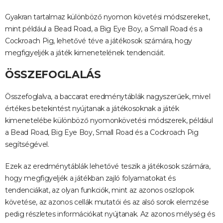
Gyakran tartalmaz különböző nyomon követési módszereket,
mint például a Bead Road, a Big Eye Boy, a Small Road és a
Cockroach Pig, lehetővé téve a játékosok számára, hogy
megfigyeljék a játék kimenetelének tendenciáit.
ÖSSZEFOGLALÁS
Összefoglalva, a baccarat eredménytáblák nagyszerűek, mivel
értékes betekintést nyújtanak a játékosoknak a játék
kimenetelébe különböző nyomonkövetési módszerek, például
a Bead Road, Big Eye Boy, Small Road és a Cockroach Pig
segítségével.
Ezek az eredménytáblák lehetővé teszik a játékosok számára,
hogy megfigyeljék a játékban zajló folyamatokat és
tendenciákat, az olyan funkciók, mint az azonos oszlopok
követése, az azonos cellák mutatói és az alsó sorok elemzése
pedig részletes információkat nyújtanak. Az azonos mélység és