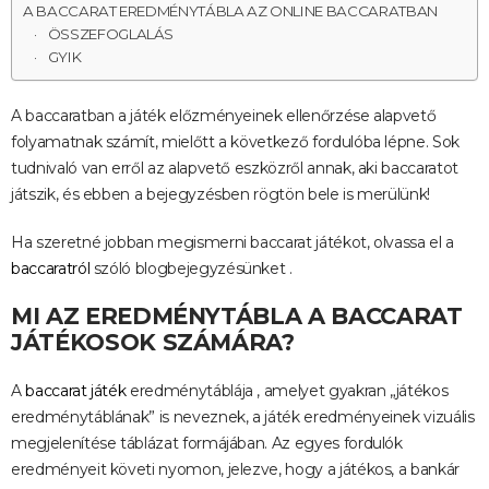
A BACCARAT EREDMÉNYTÁBLA AZ ONLINE BACCARATBAN
ÖSSZEFOGLALÁS
GYIK
A baccaratban a játék előzményeinek ellenőrzése alapvető
folyamatnak számít, mielőtt a következő fordulóba lépne. Sok
tudnivaló van erről az alapvető eszközről annak, aki baccaratot
játszik, és ebben a bejegyzésben rögtön bele is merülünk!
Ha szeretné jobban megismerni baccarat játékot, olvassa el a
baccaratról
szóló blogbejegyzésünket .
MI AZ EREDMÉNYTÁBLA A BACCARAT
JÁTÉKOSOK SZÁMÁRA?
A
baccarat játék
eredménytáblája , amelyet gyakran „játékos
eredménytáblának” is neveznek, a játék eredményeinek vizuális
megjelenítése táblázat formájában. Az egyes fordulók
eredményeit követi nyomon, jelezve, hogy a játékos, a bankár