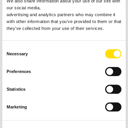
We also share information about your use of our site with
our social media,
A Big Eye Boy táblázatban kis pontok vagy szimbólumok
advertising and analytics partners who may combine it
vannak elhelyezve meghatározott pozíciókban a Big Road
with other information that you’ve provided to them or that
nyeremények mintázata alapján. Ha a nyeremények ismétlődő
they’ve collected from your use of their services.
mintázata van, például egymást követő játékos vagy bankár
nyeremények, a pontok stratégiailag úgy vannak elhelyezve,
hogy kiemeljék ezeket az eseményeket.
Consent
Necessary
Selection
SMALL ROAD
Preferences
A Big Roadhoz hasonlóan a Small Road („Kis Út”) is arra szolgál,
hogy a játékosok részletesebb képet kapjanak az egyes
fordulók eredményeiről. A Small Road lényegében a Big Eye
Statistics
Boy kiterjesztése, és a játék során felmerülő konkrét sorozatok
további kiemelésére összpontosít.
Marketing
A Small Road egy táblázat, amelyen szimbólumok vagy pontok
kerülnek elhelyezésre a Big Eye Boy nyereményeinek
elrendezése alapján. Ha a nyereményeknek van egy