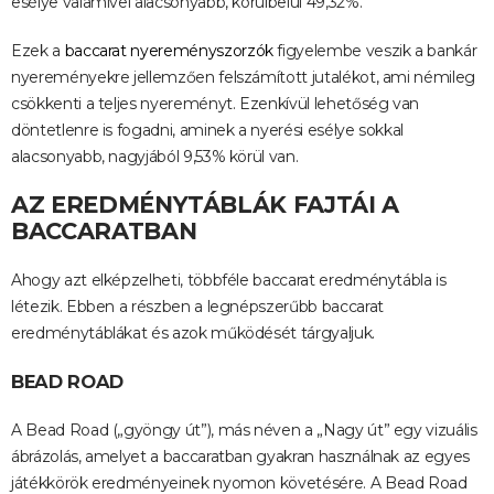
esélye valamivel alacsonyabb, körülbelül 49,32%.
Ezek a
baccarat nyereményszorzók
figyelembe veszik a bankár
nyereményekre jellemzően felszámított jutalékot, ami némileg
csökkenti a teljes nyereményt. Ezenkívül lehetőség van
döntetlenre is fogadni, aminek a nyerési esélye sokkal
alacsonyabb, nagyjából 9,53% körül van.
AZ EREDMÉNYTÁBLÁK FAJTÁI A
BACCARATBAN
Ahogy azt elképzelheti, többféle baccarat eredménytábla is
létezik. Ebben a részben a legnépszerűbb baccarat
eredménytáblákat és azok működését tárgyaljuk.
BEAD ROAD
A Bead Road („gyöngy út”), más néven a „Nagy út” egy vizuális
ábrázolás, amelyet a baccaratban gyakran használnak az egyes
játékkörök eredményeinek nyomon követésére. A Bead Road