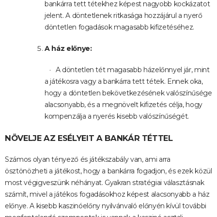
bankárra tett tétekhez képest nagyobb kockázatot
jelent. A döntetlenek ritkasága hozzájárul a nyerő
döntetlen fogadások magasabb kifizetéséhez.
A ház előnye:
A döntetlen tét magasabb házelőnnyel jár, mint
a játékosra vagy a bankárra tett tétek. Ennek oka,
hogy a döntetlen bekövetkezésének valószínűsége
alacsonyabb, és a megnövelt kifizetés célja, hogy
kompenzálja a nyerés kisebb valószínűségét.
NÖVELJE AZ ESÉLYEIT A BANKÁR TÉTTEL
Számos olyan tényező és játékszabály van, ami arra
ösztönözheti a játékost, hogy a bankárra fogadjon, és ezek közül
most végigveszünk néhányat. Gyakran stratégiai választásnak
számít, mivel a játékos fogadásokhoz képest alacsonyabb a ház
előnye. A kisebb kaszinóelőny nyilvánvaló előnyén kívül további