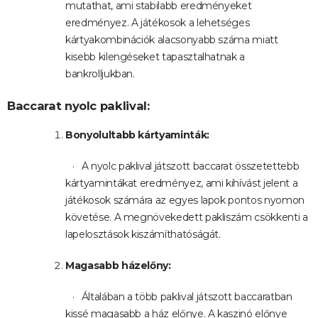
mutathat, ami stabilabb eredményeket
eredményez. A játékosok a lehetséges
kártyakombinációk alacsonyabb száma miatt
kisebb kilengéseket tapasztalhatnak a
bankrolljukban.
Baccarat nyolc paklival:
Bonyolultabb kártyaminták:
A nyolc paklival játszott baccarat összetettebb
kártyamintákat eredményez, ami kihívást jelent a
játékosok számára az egyes lapok pontos nyomon
követése. A megnövekedett pakliszám csökkenti a
lapelosztások kiszámíthatóságát.
Magasabb házelőny:
Általában a több paklival játszott baccaratban
kissé magasabb a ház előnye. A kaszinó előnye