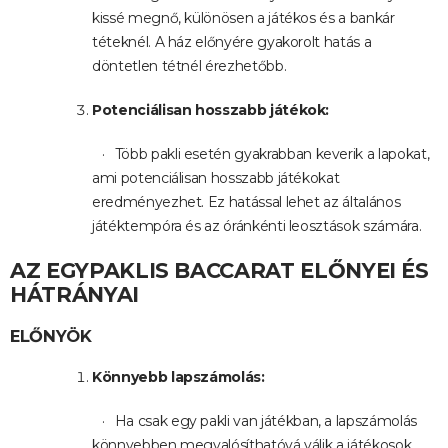
kissé megnő, különösen a játékos és a bankár
téteknél. A ház előnyére gyakorolt hatás a
döntetlen tétnél érezhetőbb.
Potenciálisan hosszabb játékok:
Több pakli esetén gyakrabban keverik a lapokat,
ami potenciálisan hosszabb játékokat
eredményezhet. Ez hatással lehet az általános
játéktempóra és az óránkénti leosztások számára.
AZ EGYPAKLIS BACCARAT ELŐNYEI ÉS
HÁTRÁNYAI
ELŐNYÖK
Könnyebb lapszámolás:
Ha csak egy pakli van játékban, a lapszámolás
könnyebben megvalósíthatóvá válik a játékosok