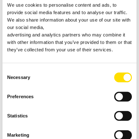
az egyszerű játékmenetet kedvelők számára.
We use cookies to personalise content and ads, to
provide social media features and to analyse our traffic.
Gyorsabb tempó:
We also share information about your use of our site with
our social media,
Kevesebb paklival a játék általában gyorsabban
advertising and analytics partners who may combine it
halad, ami gyorsabb és potenciálisan dinamikusabb
with other information that you’ve provided to them or that
játékélményt nyújt.
they’ve collected from your use of their services.
HÁTRÁNYOK
Consent
Kártyaminták felismerése:
Necessary
Selection
A kaszinók tisztában vannak a lapszámlálás
előnyeivel az egypaklis baccaratban. Ennek
Preferences
ellensúlyozására gyakrabban keverik meg a
kártyákat, vagy más intézkedéseket alkalmaznak a
Statistics
kártyaminták felismerésének megzavarására.
Megnövekedett variancia:
Marketing