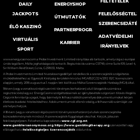
FELTÉTELEK
DAILY
ENERGYSHOP
JACKPOTS
FELELŐSSÉGTELJ
ÚTMUTATÓK
SZERENCSEJÁTÉ
ÉLŐ KASZINÓ
PARTNERPROGRAM
ADATVÉDELMI
VIRTUÁLIS
KARRIER
IRÁNYELVEK
SPORT
www.energycasino.com a Probe Investment Limited irányítása alá tartozik, amely cég az európai
úniós tagállam, Málta joghatósága alá tartozik. Regisztrációs száma: C51749, címe Suite 109, Level 4,
Sir William Reid Street, Gzira, GZR1033, Malta.
A Probe Investments Limited hivatalos engedéllyel rendelkezik a szerencsejáték szolgáltatás
működtetéséhez az Egyesült Királyság területén kívül az MGA/B2C/224/2012 B2C licenszszám
alapján, amely 2018. augusztus 1. napján lett kiállítva a Máltai Szerencsejáték Hatóság (MGA) által.
18 éven (vagy a vonatkozó régió szerinti törvényes korhatáron) aluli látogatók számára a
regisztráció és/vagy az EnergyCasino szolgáltatásainak az igénybevétele szigorúan tilos és illegális.
Cégünk fenntartja a jogot, hogy bármelyik felhasználótól személyes dokumentumokat kérjen
életkora és adatai hitelesítéséhez. A dokumentumok ellenőrzéséig, a felhasználó számláját zár
alá helyezhetjük.
A 18 éven (vagy a vonatkozó régió szerinti törvényes korhatáron) aluliak szerencsejátéka
bűncselekménynek minősül. A szerencsejáték függőséget okozhat. Kérjük, játsszon
felelősségteljesen. Felveheti a kapcsolatot a
www.rgf.org.mt
,
www.gamblersanonymous.org
,
https://www.gamblingtherapy.org
szervezettel vagy
ellátogathat a
Felelősségteljes Szerencsejáték
oldalunkra.