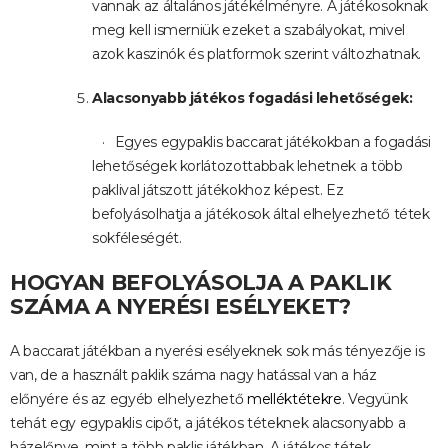
vannak az általános játékélményre. A játékosoknak
meg kell ismerniük ezeket a szabályokat, mivel
azok kaszinók és platformok szerint változhatnak.
Alacsonyabb játékos fogadási lehetőségek:
Egyes egypaklis baccarat játékokban a fogadási
lehetőségek korlátozottabbak lehetnek a több
paklival játszott játékokhoz képest. Ez
befolyásolhatja a játékosok által elhelyezhető tétek
sokféleségét.
HOGYAN BEFOLYÁSOLJA A PAKLIK
SZÁMA A NYERÉSI ESÉLYEKET?
A baccarat játékban a nyerési esélyeknek sok más tényezője is
van, de a használt paklik száma nagy hatással van a ház
előnyére és az egyéb elhelyezhető
melléktétekre
. Vegyünk
tehát egy egypaklis cipőt, a játékos téteknek alacsonyabb a
házelőnye, mint a több paklis játékban. A játékos tétek