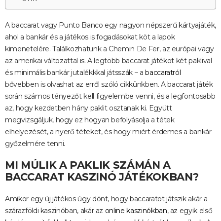
A baccarat vagy Punto Banco egy nagyon népszerű kártyajáték,
ahol a bankár és a játékos is fogadásokat köt a lapok
kimenetelére. Találkozhatunk a Chemin De Fer, az európai vagy
az amerikai változattal is. A legtöbb baccarat játékot két paklival
és minimális bankár jutalékkkal játsszák – a
baccaratról
bővebben is olvashat az erről szóló cikkünkben. A baccarat játék
során számos tényezőt kell figyelembe venni, és a legfontosabb
az, hogy kezdetben hány paklit osztanak ki. Együtt
megvizsgáljuk, hogy ez hogyan befolyásolja a tétek
elhelyezését, a nyerő téteket, és hogy miért érdemes a bankár
győzelmére tenni.
MI MÚLIK A PAKLIK SZÁMÁN A
BACCARAT KASZINÓ JÁTÉKOKBAN?
Amikor egy új játékos úgy dönt, hogy baccaratot játszik akár a
szárazföldi kaszinóban, akár az
online kaszinókban
, az egyik első