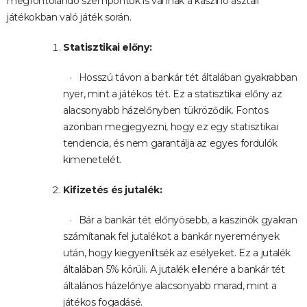
megfontolandó szempontok is vannak a kaszinó asztali
játékokban való játék során.
Statisztikai előny:
Hosszú távon a bankár tét általában gyakrabban
nyer, mint a játékos tét. Ez a statisztikai előny az
alacsonyabb házelőnyben tükröződik. Fontos
azonban megjegyezni, hogy ez egy statisztikai
tendencia, és nem garantálja az egyes fordulók
kimenetelét.
Kifizetés és jutalék:
Bár a bankár tét előnyösebb, a kaszinók gyakran
számítanak fel jutalékot a bankár nyeremények
után, hogy kiegyenlítsék az esélyeket. Ez a jutalék
általában 5% körüli. A jutalék ellenére a bankár tét
általános házelőnye alacsonyabb marad, mint a
játékos fogadásé.