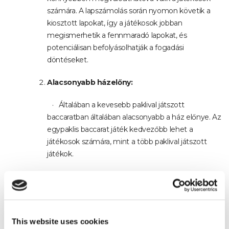
számára. A lapszámolás során nyomon követik a
kiosztott lapokat, így a játékosok jobban
megismerhetik a fennmaradó lapokat, és
potenciálisan befolyásolhatják a fogadási
döntéseket.
Alacsonyabb házelőny:
Általában a kevesebb paklival játszott
baccaratban általában alacsonyabb a ház előnye. Az
egypaklis baccarat játék kedvezőbb lehet a
játékosok számára, mint a több paklival játszott
játékok.
Egyszerűbb játékmenet:
A baccarat az egyszerűségéről ismert, és a csak
egy pakli használata tovább egyszerűsíti a játékot.
This website uses cookies
Ez vonzó lehet mind a kezdő játékosok, mind pedig