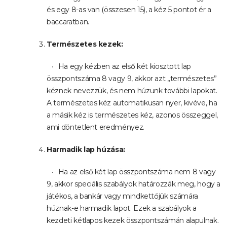
és egy 8-as van (összesen 15), a kéz 5 pontot ér a
baccaratban.
Természetes kezek:
Ha egy kézben az első két kiosztott lap
összpontszáma 8 vagy 9, akkor azt „természetes”
kéznek nevezzük, és nem húzunk további lapokat.
A természetes kéz automatikusan nyer, kivéve, ha
a másik kéz is természetes kéz, azonos összeggel,
ami döntetlent eredményez.
Harmadik lap húzása:
Ha az első két lap összpontszáma nem 8 vagy
9, akkor speciális szabályok határozzák meg, hogy a
játékos, a bankár vagy mindkettőjük számára
húznak-e harmadik lapot. Ezek a szabályok a
kezdeti kétlapos kezek összpontszámán alapulnak.