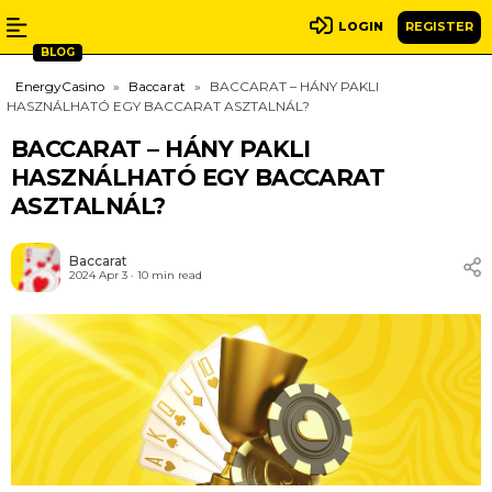
Skip
LOGIN
REGISTER
to
BLOG
content
EnergyCasino
»
Baccarat
»
BACCARAT – HÁNY PAKLI
HASZNÁLHATÓ EGY BACCARAT ASZTALNÁL?
BACCARAT – HÁNY PAKLI
HASZNÁLHATÓ EGY BACCARAT
ASZTALNÁL?
Baccarat
2024 Apr 3
10 min read