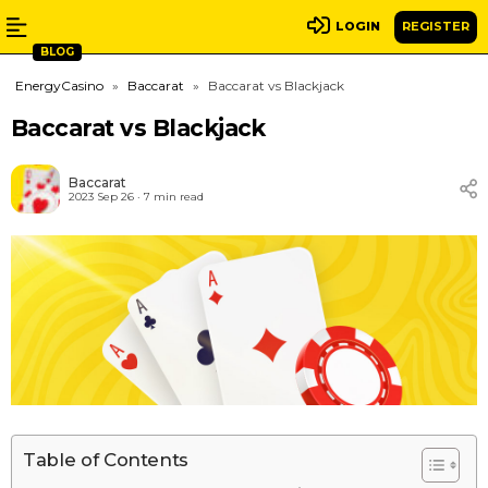
Skip
LOGIN
REGISTER
to
BLOG
content
EnergyCasino
»
Baccarat
»
Baccarat vs Blackjack
Baccarat vs Blackjack
Baccarat
2023 Sep 26
7 min read
Table of Contents