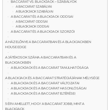
BACCARAT VS. BLACKJACK – SZABÁLYOK
A BACCARAT SZABÁLYAI
A BLACKJACK SZABÁLYAI
A BACCARAT ÉS A BLACKJACK ODDSAI
A BACCARAT ODDSAI
A BLACKJACK ODDSAI
A BACCARAT ÉS A BLACKJACK SZORZÓI
A HÁZ ELŐNYE A BACCARATBAN ÉS A BLACKJACKBEN
HOUSE EDGE
A JÁTÉKOSOK SZÁMA A BACCARATBAN ÉS A
BLACKJACKBEN
A BLACKJACK ÉS A BACCARAT TANULHATÓSÁGA
A BLACKJACK ÉS A BACCARAT STRATÉGIÁJÁNAK MÉLYSÉGE
A BLACKJACK ÉS A BACCARAT VÁLTOZATAI
A BLACKJACK ÉS A BACCARAT HASONLÓSÁGAI
A BLACKJACK ÉS A BACCARAT ELTÉRÉSEI
5 ÉRV AMELLETT, HOGY A BACCARAT JOBB, MINT A
BLACKJACK