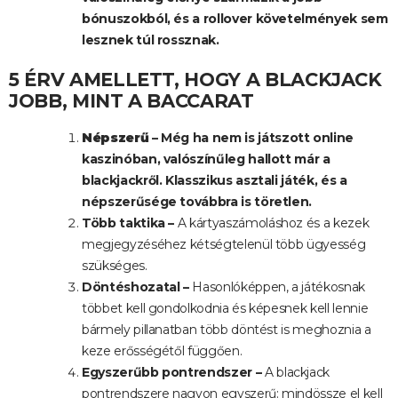
bónuszokból, és a rollover követelmények sem
lesznek túl rossznak.
5 ÉRV AMELLETT, HOGY A BLACKJACK
JOBB, MINT A BACCARAT
Népszerű –
Még ha nem is játszott online
kaszinóban, valószínűleg hallott már a
blackjackről. Klasszikus asztali játék, és a
népszerűsége továbbra is töretlen.
Több taktika –
A kártyaszámoláshoz és a kezek
megjegyzéséhez kétségtelenül több ügyesség
szükséges.
Döntéshozatal –
Hasonlóképpen, a játékosnak
többet kell gondolkodnia és képesnek kell lennie
bármely pillanatban több döntést is meghoznia a
keze erősségétől függően.
Egyszerűbb pontrendszer –
A blackjack
pontrendszere nagyon egyszerű: mindössze el kell