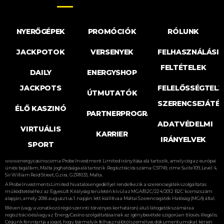
NYERŐGÉPEK
PROMÓCIÓK
RÓLUNK
JACKPOTOK
VERSENYEK
FELHASZNÁLÁSI
FELTÉTELEK
DAILY
ENERGYSHOP
JACKPOTS
FELELŐSSÉGTELJ
ÚTMUTATÓK
SZERENCSEJÁTÉ
ÉLŐ KASZINÓ
PARTNERPROGRAM
ADATVÉDELMI
VIRTUÁLIS
KARRIER
IRÁNYELVEK
SPORT
www.energycasino.com a Probe Investment Limited irányítása alá tartozik, amely cég az európai
úniós tagállam, Málta joghatósága alá tartozik. Regisztrációs száma: C51749, címe Suite 109, Level 4,
Sir William Reid Street, Gzira, GZR1033, Malta.
A Probe Investments Limited hivatalos engedéllyel rendelkezik a szerencsejáték szolgáltatás
működtetéséhez az Egyesült Királyság területén kívül az MGA/B2C/224/2012 B2C licenszszám
alapján, amely 2018. augusztus 1. napján lett kiállítva a Máltai Szerencsejáték Hatóság (MGA) által.
18 éven (vagy a vonatkozó régió szerinti törvényes korhatáron) aluli látogatók számára a
regisztráció és/vagy az EnergyCasino szolgáltatásainak az igénybevétele szigorúan tilos és illegális.
Cégünk fenntartja a jogot, hogy bármelyik felhasználótól személyes dokumentumokat kérjen