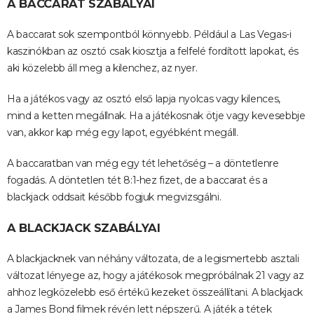
A BACCARAT SZABÁLYAI
A baccarat sok szempontból könnyebb. Például a Las Vegas-i
kaszinókban az osztó csak kiosztja a felfelé fordított lapokat, és
aki közelebb áll meg a kilenchez, az nyer.
Ha a játékos vagy az osztó első lapja nyolcas vagy kilences,
mind a ketten megállnak. Ha a játékosnak ötje vagy kevesebbje
van, akkor kap még egy lapot, egyébként megáll.
A baccaratban van még egy tét lehetőség – a döntetlenre
fogadás. A döntetlen tét 8:1-hez fizet, de a baccarat és a
blackjack oddsait később fogjuk megvizsgálni.
A BLACKJACK SZABÁLYAI
A blackjacknek van néhány változata, de a legismertebb asztali
változat lényege az, hogy a játékosok megpróbálnak 21 vagy az
ahhoz legközelebb eső értékű kezeket összeállítani. A blackjack
a James Bond filmek révén lett népszerű. A játék a tétek