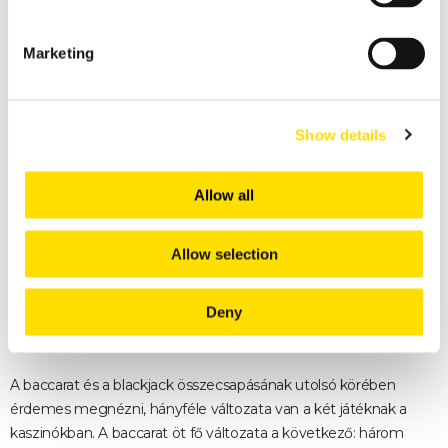
STRATÉGIÁJÁNAK MÉLYSÉGE
Marketing
A blackjack sokkal nehezebb játék. A játékosoknak érdemes
tudniuk számolni a lapokat és megjegyezni a kezeket, és
kitalálni, hogy mi lehet az osztónál. Akárhányszor hibáznak,
óhatatlanul pénzt veszítenek.
Show details
Ezzel szemben a baccarat sokkal könnyebb kaszinó játék. Elég
Allow all
tétet tenni az osztó kezére és minimum tétet tenni minden
kézre az asztalnál. Ebben az értelemben a baccarat a játékosok
többsége számára valószínűleg szórakoztatóbb, mint a
Allow selection
blackjack.
Deny
A BLACKJACK ÉS A BACCARAT
VÁLTOZATAI
A baccarat és a blackjack összecsapásának utolsó körében
érdemes megnézni, hányféle változata van a két játéknak a
kaszinókban. A baccarat öt fő változata a következő: három