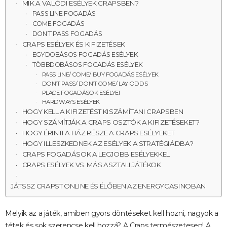
MIK A VALÓDI ESÉLYEK CRAPSBEN?
PASS LINE FOGADÁS
COME FOGADÁS
DON’T PASS FOGADÁS
CRAPS ESÉLYEK ÉS KIFIZETÉSEK
EGYDOBÁSOS FOGADÁS ESÉLYEK
TÖBBDOBÁSOS FOGADÁS ESÉLYEK
PASS LINE/ COME/ BUY FOGADÁS ESÉLYEK
DON’T PASS/ DON’T COME/ LAY ODDS
PLACE FOGADÁSOK ESÉLYEI
HARDWAYS ESÉLYEK
HOGY KELL A KIFIZETÉST KISZÁMÍTANI CRAPSBEN
HOGY SZÁMÍTJÁK A CRAPS OSZTÓK A KIFIZETÉSEKET?
HOGY ÉRINTI A HÁZ RÉSZE A CRAPS ESÉLYEKET
HOGY ILLESZKEDNEK AZ ESÉLYEK A STRATÉGIÁDBA?
CRAPS FOGADÁSOK A LEGJOBB ESÉLYEKKEL
CRAPS ESÉLYEK VS. MÁS ASZTALI JÁTÉKOK
JÁTSSZ CRAPST ONLINE ÉS ÉLŐBEN AZ ENERGYCASINOBAN
Melyik az a játék, amiben gyors döntéseket kell hozni, nagyok a
tétek és sok szerencse kell hozzá? A Craps természetesen! A