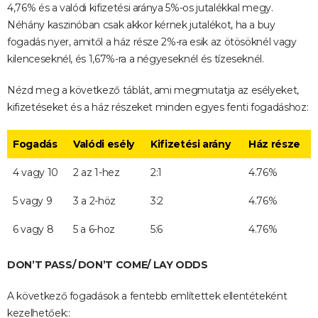
4,76% és a valódi kifizetési aránya 5%-os jutalékkal megy.
Néhány kaszinóban csak akkor kérnek jutalékot, ha a buy
fogadás nyer, amitől a ház része 2%-ra esik az ötösöknél vagy
kilenceseknél, és 1,67%-ra a négyeseknél és tízeseknél.
Nézd meg a következő táblát, ami megmutatja az esélyeket,
kifizetéseket és a ház részeket minden egyes fenti fogadáshoz:
Fogadás
Valódi esély
Kifizetési arány
Ház része
4 vagy 10
2 az 1-hez
2:1
4.76%
5 vagy 9
3 a 2-höz
3:2
4.76%
6 vagy 8
5 a 6-hoz
5:6
4.76%
DON’T PASS/ DON’T COME/ LAY ODDS
A következő fogadások a fentebb említettek ellentéteként
kezelhetőek::