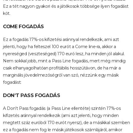
Ez a tét nagyon gyakori és a játékosok többsége ilyen fogadást
köt.
COME FOGADÁS
Ez a fogadás 17%-os kifizetési aránnyal rendelkezik, ami azt
jelenti, hogy ha felteszel 100 eurót a Come line-ra, akkor a
nyereséged (veszteséged) 170 euró lesz, ha minden jól alakul.
Nem sokkal jobb, mint a Pass Line fogadás, mert még mindig
csak elhanyagolhatóan profitábilis hosszútávon, de ha már a
marginális jövedelmezőségről van szó, nézzünk egy másik
fogadást:
DON’T PASS FOGADÁS
A Don’t Pass fogadás (a Pass Line ellentéte) szintén 17%-os
kifizetés aránnyal rendelkezik (ami azt jelenti, hogy minden
megtett száz euróból 170 eurót nyersz), de a másikkal szemben
ez a fogadás nem fog le másik játékosok számlájáról, amikor