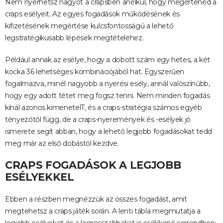
Nem nyerhetsz nagyot a crapsben anélkül, hogy megértenéd a
craps esélyeit. Az egyes fogadások működésének és
kifizetésének megértése kulcsfontosságú a lehető
legstratégikusabb lépések megtételéhez.
Például annak az esélye, hogy a dobott szám egy hetes, a két
kocka 36 lehetséges kombinációjából hat. Egyszerűen
fogalmazva, minél nagyobb a nyerési esély, annál valószínűbb,
hogy egy adott tétet meg fogsz tenni. Nem minden fogadás
kínál azonos kimenetelT, és a craps-stratégia számos egyéb
tényezőtől függ, de a craps-nyeremények és -esélyek jó
ismerete segít abban, hogy a lehető legjobb fogadásokat tedd
meg már az első dobástól kezdve.
CRAPS FOGADÁSOK A LEGJOBB
ESÉLYEKKEL
Ebben a részben megnézzük az összes fogadást, amit
megtehetsz a craps játék során. A lenti tábla megmutatja a