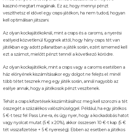
kaszinó megtart magának. Ez az, hogy mennyi pénzt
veszíthetsz el idővel egy craps-játékon, ha nem tudod, hogyan
kell optimálisan játszani.
Az olyan kockajátékoknál, mint a craps és a caroms, a nyerési
esélyeid közvetlenül függnek attól, hogy hány craps tét van
játékban egy adott pillanatban a játék során, ezért ismerned kell
ezt a számot, mielőtt pénzt tennél a következő körödre.
Az olyan kockajátékok, mint a craps vagy a caroms esetében a
ház előnyének kiszámításakor egy dolgot ne felejts el: minél
több tétet tesznek meg egy játék során, annál nagyobb az
esélye annak, hogy a játékosok pénzt veszítenek.
Tehát a craps kifizetések kiszámításához meg kell szorozni a tét
összegét a százalékos valószínűséggel. Például, ha egy játékos
5 €-t tesz fel Pass Line-ra, és úgy nyer, hogy a kockadobás hatot
vagy nyolcat mutat (5 € x 20%), akkor összesen 10 €-t kap (5 €
tét visszafizetése + 5 € nyereség). Ebben az esetben a játékos