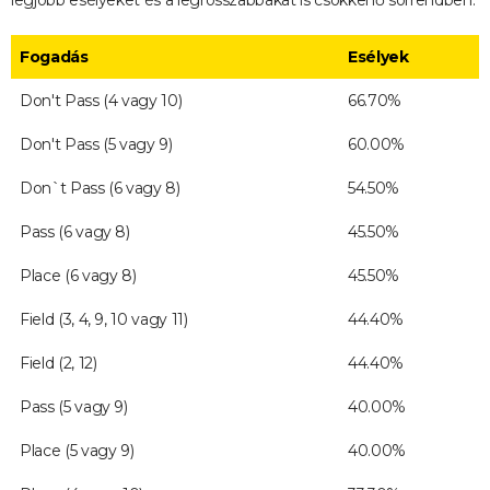
legjobb esélyeket és a legrosszabbakat is csökkenő sorrendben:
Fogadás
Esélyek
Don't Pass (4 vagy 10)
66.70%
Don't Pass (5 vagy 9)
60.00%
Don`t Pass (6 vagy 8)
54.50%
Pass (6 vagy 8)
45.50%
Place (6 vagy 8)
45.50%
Field (3, 4, 9, 10 vagy 11)
44.40%
Field (2, 12)
44.40%
Pass (5 vagy 9)
40.00%
Place (5 vagy 9)
40.00%