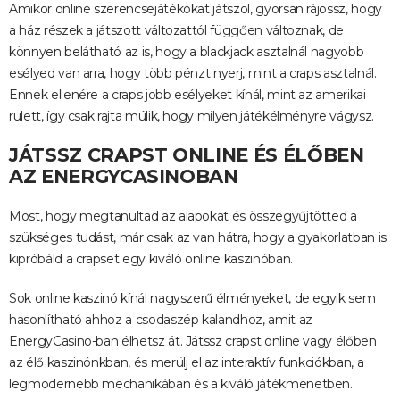
Amikor online szerencsejátékokat játszol, gyorsan rájössz, hogy
a ház részek a játszott változattól függően változnak, de
könnyen belátható az is, hogy a blackjack asztalnál nagyobb
esélyed van arra, hogy több pénzt nyerj, mint a craps asztalnál.
Ennek ellenére a craps jobb esélyeket kínál, mint az amerikai
rulett, így csak rajta múlik, hogy milyen játékélményre vágysz.
JÁTSSZ CRAPST ONLINE ÉS ÉLŐBEN
AZ ENERGYCASINOBAN
Most, hogy megtanultad az alapokat és összegyűjtötted a
szükséges tudást, már csak az van hátra, hogy a gyakorlatban is
kipróbáld a crapset egy kiváló online kaszinóban.
Sok online kaszinó kínál nagyszerű élményeket, de egyik sem
hasonlítható ahhoz a csodaszép kalandhoz, amit az
EnergyCasino-ban élhetsz át. Játssz crapst online vagy élőben
az élő kaszinónkban, és merülj el az interaktív funkciókban, a
legmodernebb mechanikában és a kiváló játékmenetben.