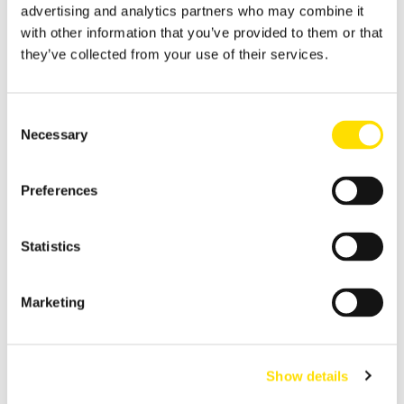
advertising and analytics partners who may combine it
6 vagy 8
6 az 5-höz
7:6
1.52%
with other information that you’ve provided to them or that
they’ve collected from your use of their services.
HARDWAYS ESÉLYEK
Consent
A Hardway fogadásban duplák dobására fogadunk (az összes
Necessary
Selection
pár hardwaynek számít), beleértve a kettes, hármas, négyes és
ötös dobásokat. Ennek van a legalacsonyabb esélye a nyerésre,
tekintve a nagy ház részét.
Preferences
Fogadás
Nyerési
Kifizetés
Ház
Statistics
esélyek
aránya
része
6 vagy 8
10 az 1-hez
9:1
9.09%
Marketing
4 vagy
8 az 1-hez
7:1
11.10%
10
Show details
HOGY KELL A KIFIZETÉST