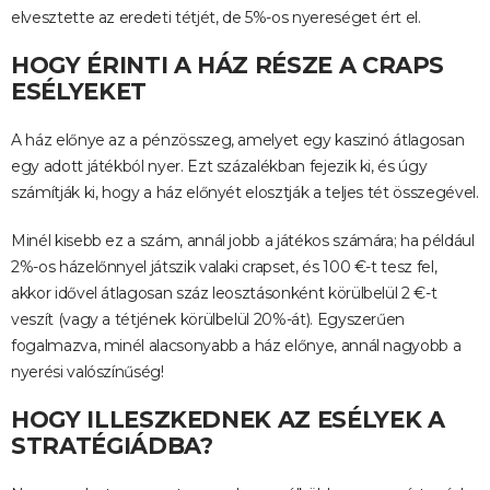
elvesztette az eredeti tétjét, de 5%-os nyereséget ért el.
HOGY ÉRINTI A HÁZ RÉSZE A CRAPS
ESÉLYEKET
A ház előnye az a pénzösszeg, amelyet egy kaszinó átlagosan
egy adott játékból nyer. Ezt százalékban fejezik ki, és úgy
számítják ki, hogy a ház előnyét elosztják a teljes tét összegével.
Minél kisebb ez a szám, annál jobb a játékos számára; ha például
2%-os házelőnnyel játszik valaki crapset, és 100 €-t tesz fel,
akkor idővel átlagosan száz leosztásonként körülbelül 2 €-t
veszít (vagy a tétjének körülbelül 20%-át). Egyszerűen
fogalmazva, minél alacsonyabb a ház előnye, annál nagyobb a
nyerési valószínűség!
HOGY ILLESZKEDNEK AZ ESÉLYEK A
STRATÉGIÁDBA?