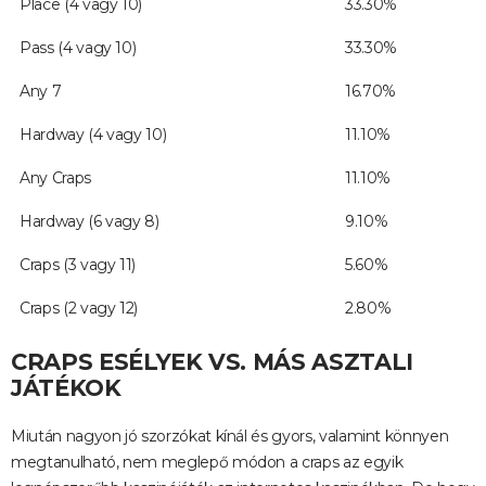
Place (4 vagy 10)
33.30%
Pass (4 vagy 10)
33.30%
Any 7
16.70%
Hardway (4 vagy 10)
11.10%
Any Craps
11.10%
Hardway (6 vagy 8)
9.10%
Craps (3 vagy 11)
5.60%
Craps (2 vagy 12)
2.80%
CRAPS ESÉLYEK VS. MÁS ASZTALI
JÁTÉKOK
Miután nagyon jó szorzókat kínál és gyors, valamint könnyen
megtanulható, nem meglepő módon a craps az egyik