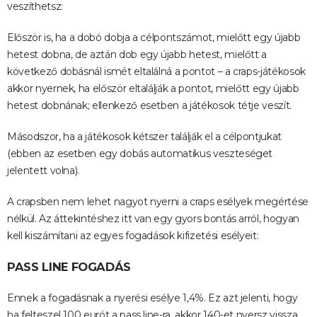
veszíthetsz:
Először is, ha a dobó dobja a célpontszámot, mielőtt egy újabb
hetest dobna, de aztán dob egy újabb hetest, mielőtt a
következő dobásnál ismét eltalálná a pontot – a craps-játékosok
akkor nyernek, ha először eltalálják a pontot, mielőtt egy újabb
hetest dobnának; ellenkező esetben a játékosok tétje veszít.
Másodszor, ha a játékosok kétszer találják el a célpontjukat
(ebben az esetben egy dobás automatikus veszteséget
jelentett volna).
A crapsben nem lehet nagyot nyerni a craps esélyek megértése
nélkül. Az áttekintéshez itt van egy gyors bontás arról, hogyan
kell kiszámítani az egyes fogadások kifizetési esélyeit:
PASS LINE FOGADÁS
Ennek a fogadásnak a nyerési esélye 1,4%. Ez azt jelenti, hogy
ha felteszel 100 eurót a pass line-ra, akkor 140-et nyersz vissza.