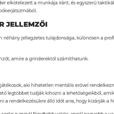
der elkötelezett a munkája iránt, és egyszerű taktiká
pókerjátszmából..
R JELLEMZŐI
 néhány jellegzetes tulajdonsága, különösen a profi
mzőt, amire a grinderektől számíthatunk.
játékosok, aki hihetetlen mentális erővel rendelke
ehető legtöbbet tudják kihozni a lehetőségeikből, ami
i a rendelkezésükre álló időt arra, hogy kizárják a h
orán is minél fáradtabb valaki, annál nagyobb a va