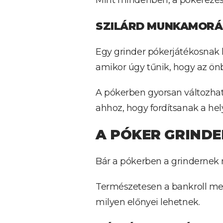
SZILÁRD MUNKAMORÁ
Egy grinder pókerjátékosnak 
amikor úgy tűnik, hogy az ö
A pókerben gyorsan változhatn
ahhoz, hogy fordítsanak a hely
A PÓKER GRINDE
Bár a pókerben a grindernek n
Természetesen a bankroll me
milyen előnyei lehetnek.