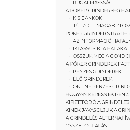
RUGALMASSSÁG
A PÓKER GRINDERSÉG HÁ
KIS BANKOK
TÚLZOTT MAGABIZTOS
PÓKER GRINDER STRATÉGI
AZ INFORMÁCIÓ HATA
IKTASSUK KI A HALAKAT
OSSZUK MEG A GONDO
A PÓKER GRINDEREK FAJT
PÉNZES GRINDEREK
ÉLŐ GRINDEREK
ONLINE PÉNZES GRIND
HOGYAN KERESNEK PÉNZT
KIFIZETŐDŐ A GRINDELÉS
KINEK JAVASOLJUK A GRI
A GRINDELÉS ALTERNATÍV
ÖSSZEFOGLALÁS