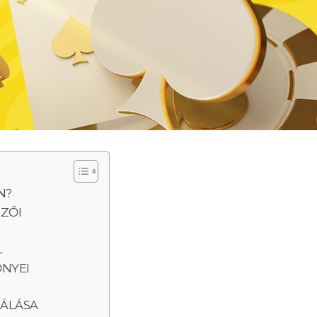
N?
ZŐI
L
ŐNYEI
ZÁLÁSA