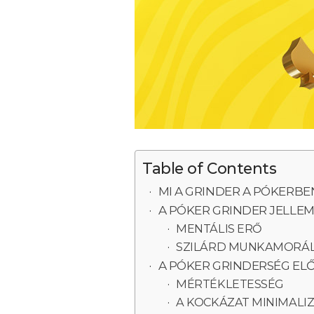
Table of Contents
MI A GRINDER A PÓKERBE
A PÓKER GRINDER JELLEM
MENTÁLIS ERŐ
SZILÁRD MUNKAMORÁ
A PÓKER GRINDERSÉG EL
MÉRTÉKLETESSÉG
A KOCKÁZAT MINIMALI