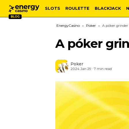
Skip
SLOTS
ROULETTE
BLACKJACK
N
to
content
BLOG
EnergyCasino
»
Poker
»
A póker grinder
A póker gri
Poker
2024 Jan 29
7 min read