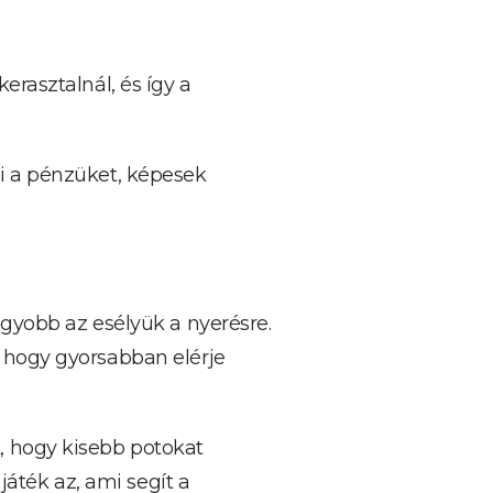
erasztalnál, és így a
ni a pénzüket, képesek
agyobb az esélyük a nyerésre.
, hogy gyorsabban elérje
, hogy kisebb potokat
áték az, ami segít a