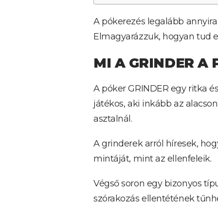
A pókerezés legalább annyira 
Elmagyarázzuk, hogyan tud egy
MI A GRINDER A
A póker GRINDER egy ritka és
játékos, aki inkább az alacso
asztalnál.
A grinderek arról híresek, ho
mintáját, mint az ellenfeleik.
Végső soron egy bizonyos típu
szórakozás ellentétének tűnhe