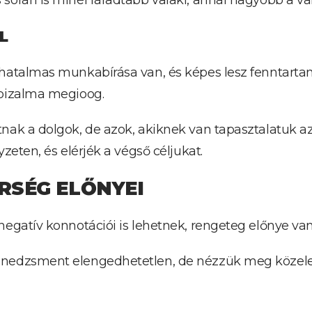
L
hatalmas munkabírása van, és képes lesz fenntartan
nbizalma megioog.
ak a dolgok, de azok, akiknek van tapasztalatuk az a
zeten, és elérjék a végső céljukat.
RSÉG ELŐNYEI
egatív konnotációi is lehetnek, rengeteg előnye van
nedzsment elengedhetetlen, de nézzük meg közele