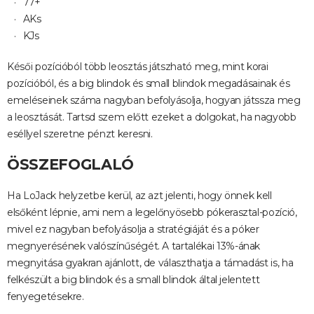
77+
AKs
KJs
Késői pozícióból több leosztás játszható meg, mint korai
pozícióból, és a big blindok és small blindok megadásainak és
emeléseinek száma nagyban befolyásolja, hogyan játssza meg
a leosztását. Tartsd szem előtt ezeket a dolgokat, ha nagyobb
eséllyel szeretne pénzt keresni.
ÖSSZEFOGLALÓ
Ha LoJack helyzetbe kerül, az azt jelenti, hogy önnek kell
elsőként lépnie, ami nem a legelőnyösebb pókerasztal-pozíció,
mivel ez nagyban befolyásolja a stratégiáját és a póker
megnyerésének valószínűségét. A tartalékai 13%-ának
megnyitása gyakran ajánlott, de választhatja a támadást is, ha
felkészült a big blindok és a small blindok által jelentett
fenyegetésekre.