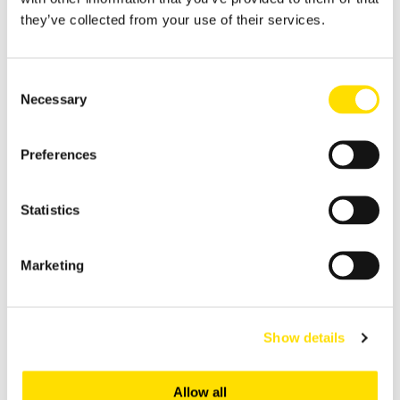
előtt.
they’ve collected from your use of their services.
Ezen fenyegetések miatt a háromszoros licitálás nem lesz a
stratégiája nagy része.
Consent
Necessary
A LoJackben játszóknak meg kell érteniük, hogy nem vesznek
Selection
részt a pókerjáték akciójában, hacsak nincs erős kezük. Az
ajánlott hideg megadás és három licitálás gyakorisága átlagosan
Preferences
4%.
MIT VÁRHAT A LOJACK POZÍCIÓBAN
Statistics
LÉVŐ JÁTÉKOSOKTÓL?
Ha követi a fenti tippeket, a LoJackben lévő játékosok vagy
Marketing
valószínűleg nyitó emeléssel fognak játszani, mivel ez a
legprofitábilisabb; ellenkező esetben dobni fognak. Abban az
esetben azonban, ha a LoJack játékos erős kézzel kezd, a
Show details
későbbi körökben sokkal nagyobb valószínűséggel fognak
cselekedni.
Allow all