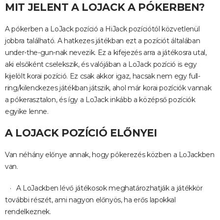
MIT JELENT A LOJACK A PÓKERBEN?
A pókerben a LoJack pozíció a HiJack pozíciótól közvetlenül
jobbra található. A hatkezes játékban ezt a pozíciót általában
under-the-gun-nak nevezik. Ez a kifejezés arra a játékosra utal,
aki elsőként cselekszik, és valójában a LoJack pozíció is egy
kijelölt korai pozíció. Ez csak akkor igaz, hacsak nem egy full-
ring/kilenckezes játékban játszik, ahol már korai pozíciók vannak
a pókerasztalon, és így a LoJack inkább a középső pozíciók
egyike lenne.
A LOJACK POZÍCIÓ ELŐNYEI
Van néhány előnye annak, hogy pókerezés közben a LoJackben
van.
A LoJackben lévő játékosok meghatározhatják a játékkör
további részét, ami nagyon előnyös, ha erős lapokkal
rendelkeznek.