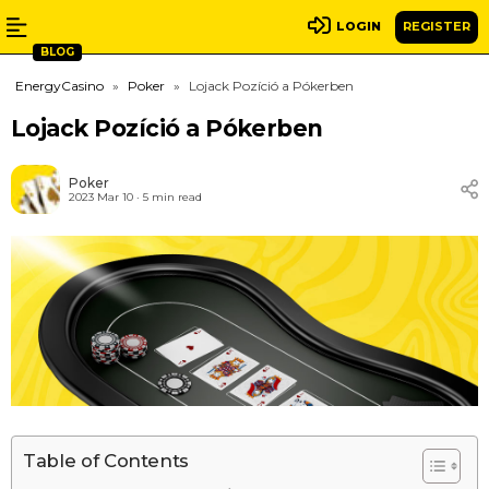
Skip
LOGIN
REGISTER
to
BLOG
content
EnergyCasino
»
Poker
»
Lojack Pozíció a Pókerben
Lojack Pozíció a Pókerben
Poker
2023 Mar 10
5 min read
Table of Contents