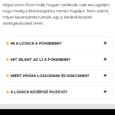
Végső soron Önön múlik, hogyan cselekszik; csak arra ügyeljen,
hogy mindig a lehetőségeihez mérten fogadjon. Nem számít,
milyen kaszinójátékot játszik, egy jó bankroll-kezelési
stratégiával sokat tehet.
MI A LOJACK A PÓKERBEN?
A LoJack az a hely a pókerasztalnál, amely közvetlenül a HiJacktől
jobbra helyezkedik el. Ez egy korábbi pozíciót jelez, és néha az under-
MIT JELENT AZ LJ A PÓKERBEN?
the-gun néven is emlegetik.
Az "LJ" a LoJack rövidítése, és gyakran használják egy szokásos
pókerjátszmában.
MIÉRT HÍVJÁK LOJACKNAK ÉS HIJACKNEK?
A 'HiJack' kifejezés a pókerasztal azon helyére utal, amely a cutofftól
közvetlenül jobbra és az osztógombtól két székkel jobbra található.
A LOJACK KÖZÉPSŐ POZÍCIÓ?
Nevét onnan kapta, hogy a játékosok egy nyitóemeléssel "hijackolják"
a későbbi pozíciók előnyét.
Ez attól függ, hogy milyen típusú pókerjátékban fogad. A hatkezes
játékokban korai pozíciónak számít. A teljes gyűrűs játékokban
azonban az asztal középső helyének számít.
A "LoJack" kifejezést a hijack ellentéteként alkották meg.