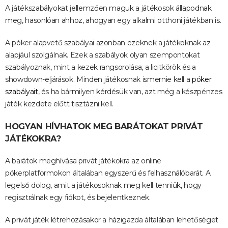
A játékszabályokat jellemzően maguk a játékosok állapodnak
meg, hasonlóan ahhoz, ahogyan egy alkalmi otthoni játékban is.
A póker alapvető szabályai azonban ezeknek a játékoknak az
alapjául szolgálnak. Ezek a szabályok olyan szempontokat
szabályoznak, mint a kezek rangsorolása, a licitkörök és a
showdown-eljárások. Minden játékosnak ismernie kell a
póker
szabályait
, és ha bármilyen kérdésük van, azt még a készpénzes
játék kezdete előtt tisztázni kell.
HOGYAN HÍVHATOK MEG BARÁTOKAT PRIVÁT
JÁTÉKOKRA?
A barátok meghívása privát játékokra az online
pókerplatformokon általában egyszerű és felhasználóbarát. A
legelső dolog, amit a játékosoknak meg kell tenniük, hogy
regisztrálnak egy fiókot, és bejelentkeznek.
A privát játék létrehozásakor a házigazda általában lehetőséget