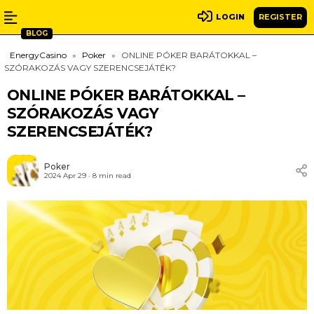
Skip
LOGIN
REGISTER
to
BLOG
content
EnergyCasino
»
Poker
»
ONLINE PÓKER BARÁTOKKAL –
SZÓRAKOZÁS VAGY SZERENCSEJÁTÉK?
ONLINE PÓKER BARÁTOKKAL –
SZÓRAKOZÁS VAGY
SZERENCSEJÁTÉK?
Poker
2024 Apr 29
8 min read