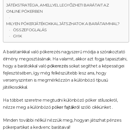
JÁTÉKSTRATÉGIA, AMELLYEL LEGYŐZHETI BARÁTAIT AZ
ONLINE PÓKERBEN
MILYEN PÓKERJÁTÉKOKKAL JÁTSZHATOK A BARÁTAIMMAL?
ÖSSZEFOGLALÁS
GYIK
A barátainkkal való pókerezés nagyszerű módja a szórakoztató
élmény megosztásának. Ha valamit, akkor azt fogja tapasztalni,
hogy a barátokkal való
pókerezés
sokat segíthet a képességei
fejlesztésében, így még felkészültebb lesz arra, hogy
versenyszinten is megmérkőzzön a különböző típusú
játékosokkal.
Ha többet szeretne megtudni különböző póker stílusokról,
nézze meg a különböző
póker fajtákról
szóló cikkünket .
Minden további nélkül nézzük meg, hogyan játszhat pénzes
pókerpartikat a kedvenc barátaival!