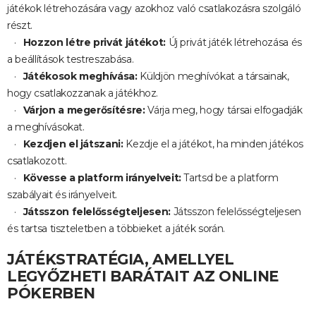
játékok létrehozására vagy azokhoz való csatlakozásra szolgáló
részt.
Hozzon létre privát játékot:
Új privát játék létrehozása és
a beállítások testreszabása.
Játékosok meghívása:
Küldjön meghívókat a társainak,
hogy csatlakozzanak a játékhoz.
Várjon a megerősítésre:
Várja meg, hogy társai elfogadják
a meghívásokat.
Kezdjen el játszani:
Kezdje el a játékot, ha minden játékos
csatlakozott.
Kövesse a platform irányelveit:
Tartsd be a platform
szabályait és irányelveit.
Játsszon felelősségteljesen:
Játsszon felelősségteljesen
és tartsa tiszteletben a többieket a játék során.
JÁTÉKSTRATÉGIA, AMELLYEL
LEGYŐZHETI BARÁTAIT AZ ONLINE
PÓKERBEN