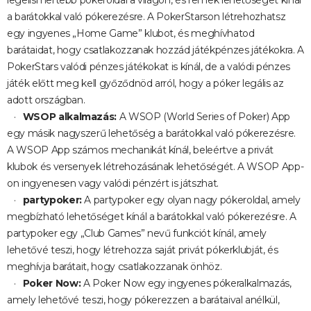
legelismertebb pókeroldal a világon, és remek lehetőséget kínál
a barátokkal való pókerezésre. A PokerStarson létrehozhatsz
egy ingyenes „Home Game” klubot, és meghívhatod
barátaidat, hogy csatlakozzanak hozzád játékpénzes játékokra. A
PokerStars valódi pénzes játékokat is kínál, de a valódi pénzes
játék előtt meg kell győződnöd arról, hogy a póker legális az
adott országban.
WSOP alkalmazás:
A WSOP (World Series of Poker) App
egy másik nagyszerű lehetőség a barátokkal való pókerezésre.
A WSOP App számos mechanikát kínál, beleértve a privát
klubok és versenyek létrehozásának lehetőségét. A WSOP App-
on ingyenesen vagy valódi pénzért is játszhat.
partypoker:
A partypoker egy olyan nagy pókeroldal, amely
megbízható lehetőséget kínál a barátokkal való pókerezésre. A
partypoker egy „Club Games” nevű funkciót kínál, amely
lehetővé teszi, hogy létrehozza saját privát pókerklubját, és
meghívja barátait, hogy csatlakozzanak önhöz.
Poker Now:
A Poker Now egy ingyenes pókeralkalmazás,
amely lehetővé teszi, hogy pókerezzen a barátaival anélkül,