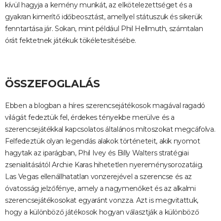
kívül hagyja a kemény munkát, az elkötelezettséget és a
gyakran kimerítő időbeosztást, amellyel státuszuk és sikerük
fenntartása jár. Sokan, mint például Phil Hellmuth, számtalan
órát fektetnek játékuk tökéletesítésébe.
ÖSSZEFOGLALÁS
Ebben a blogban a híres szerencsejátékosok magával ragadó
világát fedeztük fel, érdekes tényekbe merülve és a
szerencsejátékkal kapcsolatos általános mítoszokat megcáfolva.
Felfedeztük olyan legendás alakok történeteit, akik nyomot
hagytak az iparágban, Phil Ivey és Billy Walters stratégiai
zsenialitásától Archie Karas hihetetlen nyereménysorozatáig.
Las Vegas ellenállhatatlan vonzerejével a szerencse és az
óvatosság jelzőfénye, amely a nagymenőket és az alkalmi
szerencsejátékosokat egyaránt vonzza. Azt is megvitattuk,
hogy a különböző játékosok hogyan választják a különböző