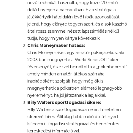
nevű technikát használta, hogy közel 20 millió
dollárt nyerjen a baccaratban. Ez a stratégia a
játékkártyák hátoldalán lévő hibák azonosítását
jelenti, hogy előnyre tegyen szert, és a sok kaszinó
által rossz szemmel nézett lapszámlálás nélkül
tudja, hogy milyen kártya következik.
Chris Moneymaker hatása:
Chris Moneymaker, egy amatőr pókerjátékos, aki
2003-ban megnyerte a World Series Of Poker
főversenyét, és ezzel beindította a „pókerboomot”,
amely minden amatőr játékos számára
inspirációként szolgált, hogy még ők is
megnyerhetik a pókerben elérhető legnagyobb
nyereményt, ha jól játszanak a lapjaikkal.
Billy Walters sportfogadási sikere:
Billy Walters a sportfogadásban elért hihetetlen
sikereiről híres. Állítólag több millió dollárt nyert
kifinomult fogadási stratégiáival és bennfentes
kereskedési információival.