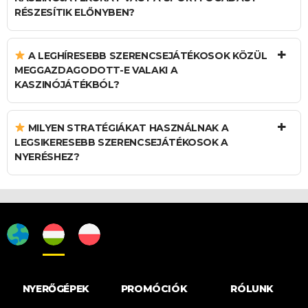
Története mindenki számára inspirációt jelent, mivel gyakorlatilag a
RÉSZESÍTIK ELŐNYBEN?
semmiből indult, és a csúcsra küzdötte fel magát.
Nincs olyan szekció, amelyik túlnyomórészt népszerűbb lenne a híres
szerencsejátékosok körében, mint a másik, ez csak személyiség és
A LEGHÍRESEBB SZERENCSEJÁTÉKOSOK KÖZÜL
készség kérdése. Vegyük példának Phil Ivey-t, akit minden idők egyik
MEGGAZDAGODOTT-E VALAKI A
legnagyobb pókerjátékosaként ismernek. Phil Ivey számos World
KASZINÓJÁTÉKBÓL?
Series Of Poker karkötőt nyert, és milliókat nyert készpénzes
játékokban és versenyeken. A sportfogadásban is sikeres volt, bár
Természetesen igen, a profi szerencsejátékosok jó része nagyon jól
nem gyakori, hogy egy profi pókerjátékosból sikeres sportfogadó
megél a kaszinójátékokból. Hogy csak néhány nevet soroljunk fel,
legyen. A dolog tehát személyes preferencián múlik, és azon, hogy az
MILYEN STRATÉGIÁKAT HASZNÁLNAK A
akik a kaszinójátékban nagyot alkottak, ott van Phil Ivey, aki a
adott személynek melyik játék vagy az iparág melyik része tetszik a
LEGSIKERESEBB SZERENCSEJÁTÉKOSOK A
becslések szerint meghaladta a 30 millió dolláros nyereményt,
legjobban.
NYERÉSHEZ?
miután tíz WSOP-karkötőt nyert. Phil Ivey-t általában a
pókercsarnokban találod, és ő az egyik leghíresebb játékos a
szerencsejáték világában, különösen a World Poker Touron. Egy
másik játékos Don Johnson, aki főleg a blackjack asztalnál játszott.
A híres szerencsejátékosok gyakran stratégiák keverékét
Becslések szerint 15 millió dolláros nyereménye van az Atlantic City-i
alkalmazzák, hogy növeljék nyerési esélyeiket. A különböző
kaszinókból, ahol kedvező szabályokat és feltételeket alkudott ki,
kaszinójátékoknál leggyakrabban használt legfontosabb stratégiák:
valamint ügyesen játszott. Egy másik játékos, aki a kaszinójátékból
gazdagodott meg, Archie Karas, aki főként a pókerasztalon és a Dice
crapsben is játszott. Szerencsejátékos hőstettei „The Run” néven
Póker
váltak ismertté, ahol néhány száz dollárból 40 millió dollárt csinált a
nagy tétű póker- és kockajátékok révén. A nyereménysorozat az
NYERŐGÉPEK
PROMÓCIÓK
RÓLUNK
Blöffölés
- A blöffölés művészetének elsajátítása
egyik legjobbként híresült el, bár végül a nagy részét elvesztette.