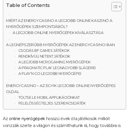
Table of Contents
MIÉRT AZ ENERGYCASINO A LEGJOBB ONLINE KASZINÓ A
NYERŐGÉPEK SZEMPONTJÁBÓL?
A LEGJOBB ONLINE NYERŐGÉPEK KIVÁLASZTÁSA
A LEGNÉPSZERŰBB NYERŐGÉPEK AZ ENERGYCASINO-BAN
CSODÁS BF GAMES JÁTÉKOK
RENDKÍVÜLI NETENT JÁTÉKOK
A LEGJOBB MICROGAMING NYERŐGÉPEK
A PRAGMATIC PLAY LEGNAGYOBB SLÁGEREI
A PLAY’N GO LEGJOBB NYERŐGÉPEI
ENERGYCASINO – AZ EGYIK LEGJOBB ONLINE NYERŐGÉPES
OLDAL
TÖLTSE LE MOBIL APPLIKÁCIÓNKAT
FELELŐSSÉGTELJES SZERENCSEJÁTÉK
Az
online nyerőgépek
hosszú évek óta játékosok millióit
vonzzák szerte a világon és számíthatunk rá, hogy továbbra is