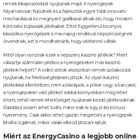
remek kikapcsolódást nyújtanak majd. A nyerőgépek
folyamatosan fejlődnek és a fejlesztők egyre több innovatív
mechanikával és megnyerő grafikával állnak elő, hogy modern
köntösbe bújtassák játékaikat. Ettől függetlenül bizonyos
klasszikus nyerőgépek a mai napig rendkívüli népszerűségnek
örvendnek, azt is mondhatnánk, hogy időtlenné váltak.
Mitől olyan vonzóak ezek a népszerű kaszinó játékok? Miért
választja számtalan játékos a nyerőgépeket más kaszinó
játékok helyett? A videó slotok elsősorban remek szórakozást
nyújtanak, ha felelősségteljesen játszik. Az olyan kaszinó
játékokkal ellentétben, mint a blackjack, a póker vagy a baccarat,
a nyerőgépeken való játékot sokkal könnyebben meg lehet
érteni, tehát remek lehetőséget nyújtanak kezdő játékosoknak.
Ráadásul sosem lehet tudni, mikor esik le egy jó kis bónusz
nyeremény. Csak akkor lehet igazán megérteni a nyerőgépek
kínálta izgalmat, mikor valaki elkezd játszani rajtuk.
Miért az EnergyCasino a legjobb online