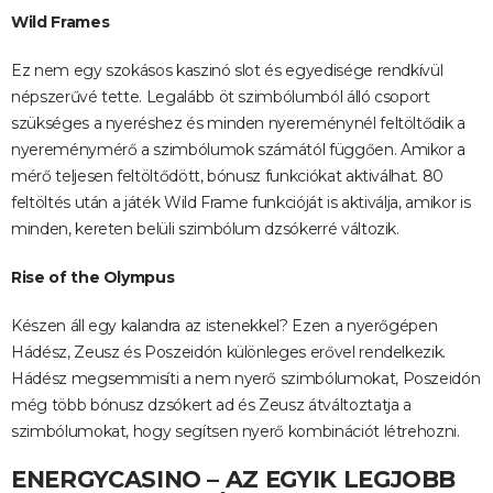
Wild Frames
Ez nem egy szokásos kaszinó slot és egyedisége rendkívül
népszerűvé tette. Legalább öt szimbólumból álló csoport
szükséges a nyeréshez és minden nyereménynél feltöltődik a
nyereménymérő a szimbólumok számától függően. Amikor a
mérő teljesen feltöltődött, bónusz funkciókat aktiválhat. 80
feltöltés után a játék Wild Frame funkcióját is aktiválja, amikor is
minden, kereten belüli szimbólum dzsókerré változik.
Rise of the Olympus
Készen áll egy kalandra az istenekkel? Ezen a nyerőgépen
Hádész, Zeusz és Poszeidón különleges erővel rendelkezik.
Hádész megsemmisíti a nem nyerő szimbólumokat, Poszeidón
még több bónusz dzsókert ad és Zeusz átváltoztatja a
szimbólumokat, hogy segítsen nyerő kombinációt létrehozni.
ENERGYCASINO – AZ EGYIK LEGJOBB