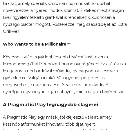
tárcsát, amely speciális szóró szimbólumokat hordozhat,
növelve ezzel a nyerési módok számát. Érdekes mechanikáján
kívül figyelemfelkeltő grafikával is rendelkezik, különösen a
nyüzsgő piactér mögött. Fűszerezze meg szabadidejét az Extra
Chilli-vel!
Who Wants to be a Millionaire™
Kövesse a világ egyik leghíresebb tévéműsorát ezen a
Microgaming által létrehozott online nyerőgépen! Ez a játék is a
Megaways mechanikával működik, így nagyobb az esélye a
győzelemre. Valójában akár 50 ingyenes pörgetést is
megnyerhet, miközben a Hot Seat-en is tartózkodik. A
nyerőgép ugyanolyan izgalmat nyújt, mint maga a tévéműsor.
A Pragmatic Play legnagyobb slágerei
A Pragmatic Play egy másik játékfejlesztő vállalat, amely
kaszinóplatformunkat innovatív, több díjat nyert,