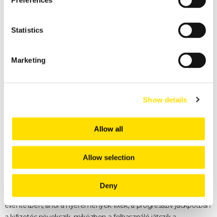
Ha egy vadnyugati kaland az Önnek való szórakozás, a NetEnt
Preferences
azzal is ellátja. Ez a vadnyugati játék egy magával ragadó
nyerőgép, amely tele van bónusz funkciókkal. Az ingyenes
Statistics
pörgetés mód három vagy több szóróval aktiválódik, és a Wild
Selector Wheel négy különböző dzsókert ad: szabályos, bővülő,
szorzós és terjedő dzsókereket, ami növelheti a nyerési
Marketing
esélyeket. Ezen a nyerőgépen van egy Pick and Click minijáték
is, amelyet a tárcsákon lévő három bónusz szimbólum aktivál.
Ez három arany széfet ajándékoz, mindegyikben más-más
Show details
nyereménnyel.
Grand Spinn Superpot
Allow all
A 2019-ben megjelent Grand Spinn Superpot a legújabb NetEnt
Allow selection
slágerek egyike, amely már számos kaszinó játékos tetszését
elnyerte. Ennek a jackpot játéknak három lehetséges jackpotja
van, köztük egy progresszív szuper jackpot, ezáltal elődje – a
Deny
Grand Spinn slot – jobb verziója. A klasszikus jackpotokkal
ellentétben, ahol a nyeremények fixek, a progresszív jackpotban