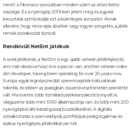
nevét: a Fibonacci sorozatban minden szám az előző kettő
összege. Ez a nyerőgép 2019-ben jelent meg és egyedi
beosztása szimbolizálja ezt a különleges sorozatot. Annak
ellenére, hogy nincs rajta dzsóker vagy ingyen pörgetés, a játék
remek szórakozást biztosít.
Rendkívüli NetEnt játékok
A svéd játékóriás, a NetEnt is egy újabb veterán játékfejlesztő,
ami már idestova húsz éve a piacon van. another veteran video
slot developer, having been operating for over 20 years now.
Európa egyik legnépszerűbb szerencsejáték-hálózatának
tekintik, és ebben az iparágban összetéveszthetetlen jelenlétté
vált. Ma évente több tízmilliárd játéktranzakciót bonyolít le,
világszerte több mint 1000 alkalmazottja van, és több mint 200
nyerőgépből álló katalógussal büszkélkedhet. A digitális
szórakoztatás a szenvedélyük, portfóliójuk pedig izgalmas és
epikus nyerőgépes játékokkal van teli.