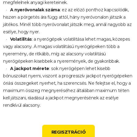
megfelelnek anyagi kereteinek.
A nyerővonalak száma
: ez az előző ponthoz kapcsolódik,
hiszen a pörgetés ára függ attól, hány nyerővonalon játszik a
játékos. Minél több nyerővonalat játszik meg, annál nagyobb az
esélye, hogy nyer.
Volatilitás
: a nyerőgépek volatilitása lehet magas, közepes
vagy alacsony. A magas volatilitású nyerőgépeken több a
nyeremény, de ritkább, míg az alacsony volatilitású
nyerőgépeken kisebbek a nyeremények, de gyakoribbak.
A jackpot mérete
: sok nyerőgépen lehet kisebb
bónuszokat nyerni, viszont a progresszív jackpot nyerőgépeken
óriási összegeket nyerhet, ha szerencsés. Ne felejtse el, hogy a
maximum összeg megnyeréséhez általában maximum téten
kell játszani, ráadásul a jackpot megnyerésének az esélye
rendkívül alacsony.
REGISZTRÁCIÓ