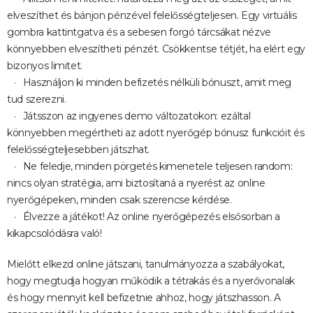
elveszíthet és bánjon pénzével felelősségteljesen. Egy virtuális
gombra kattintgatva és a sebesen forgó tárcsákat nézve
könnyebben elveszítheti pénzét. Csökkentse tétjét, ha elért egy
bizonyos limitet.
Használjon ki minden befizetés nélküli bónuszt, amit meg
tud szerezni.
Játsszon az ingyenes demo változatokon: ezáltal
könnyebben megértheti az adott nyerőgép bónusz funkcióit és
felelősségteljesebben játszhat.
Ne feledje, minden pörgetés kimenetele teljesen random:
nincs olyan stratégia, ami biztosítaná a nyerést az online
nyerőgépeken, minden csak szerencse kérdése.
Élvezze a játékot! Az online nyerőgépezés elsősorban a
kikapcsolódásra való!
Mielőtt elkezd online játszani, tanulmányozza a szabályokat,
hogy megtudja hogyan működik a tétrakás és a nyerővonalak
és hogy mennyit kell befizetnie ahhoz, hogy játszhasson. A