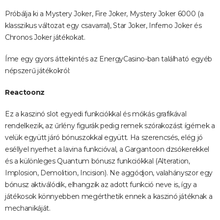
Próbálja ki a Mystery Joker, Fire Joker, Mystery Joker 6000 (a
klasszikus változat egy csavarral), Star Joker, Inferno Joker és
Chronos Joker játékokat.
Íme egy gyors áttekintés az EnergyCasino-ban található egyéb
népszerű játékokról:
Reactoonz
Ez a kaszinó slot egyedi funkciókkal és mókás grafikával
rendelkezik, az űrlény figurák pedig remek szórakozást ígérnek a
velük együtt járó bónuszokkal együtt. Ha szerencsés, elég jó
eséllyel nyerhet a lavina funkcióval, a Gargantoon dzsókerekkel
és a különleges Quantum bónusz funkciókkal (Alteration,
Implosion, Demolition, Incision). Ne aggódjon, valahányszor egy
bónusz aktiválódik, elhangzik az adott funkció neve is, így a
játékosok könnyebben megérthetik ennek a kaszinó játéknak a
mechanikáját.