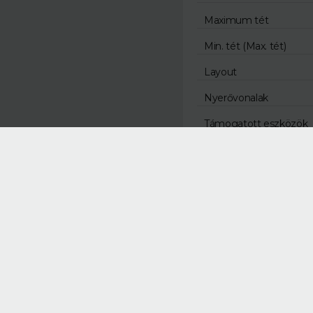
Maximum tét
Min. tét (Max. tét)
Layout
Nyerővonalak
Támogatott eszközök
Technológia
Kiadás dátuma
JÁTÉK FUNKCI
30%
OT
TALÁLATI GYAKORISÁG
LAY