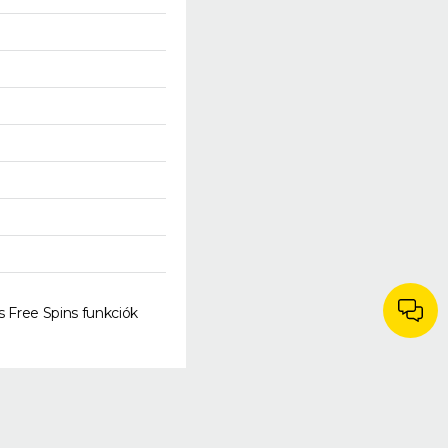
és Free Spins funkciók
k.