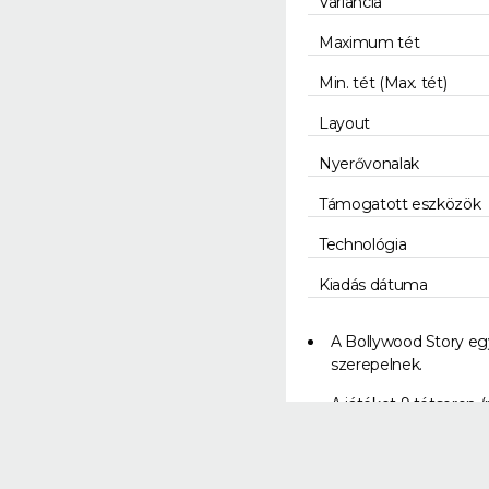
Variancia
Maximum tét
Min. tét (Max. tét)
Layout
Nyerővonalak
Támogatott eszközök
Technológia
Kiadás dátuma
A Bollywood Story egy 
szerepelnek.
A játékot 9 tétsoron (
A tétet a SZINT gombb
AUTOM. JÁTÉK beállít