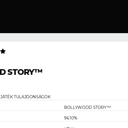
D STORY™
JÁTÉK TULAJDONSÁGOK
BOLLYWOOD STORY™
96.10%