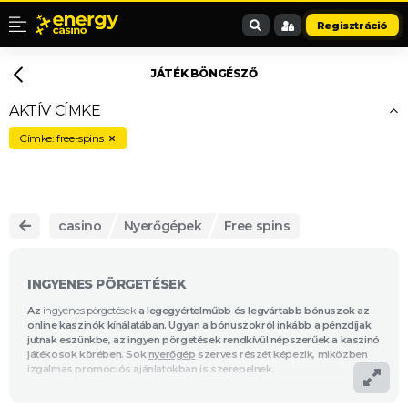
Regisztráció
JÁTÉK BÖNGÉSZŐ
AKTÍV CÍMKE
Címke: free-spins
casino
Nyerőgépek
Free spins
INGYENES PÖRGETÉSEK
Az
ingyenes pörgetések
a legegyértelműbb és legvártabb bónuszok az
online kaszinók kínálatában. Ugyan a bónuszokról inkább a pénzdíjak
jutnak eszünkbe, az ingyen pörgetések rendkívül népszerűek a kaszinó
játékosok körében. Sok
nyerőgép
szerves részét képezik, miközben
izgalmas promóciós ajánlatokban is szerepelnek.
Az
EnergyCasino promóciói
sokféle formában és méretben jöhetnek