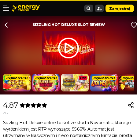
Zarejestruj
SIZZLING HOT DELUXE SLOT REVIEW
87,882.17 USD
87,882.17 USD
Hot
87,882.17 USD
87,882.1
4.87
213
Sizzling Hot Deluxe online to slot ze studia Novomatic, którego
wyróżnikiem jest RTP wynoszące 95,66%. Automat jest
utrzymany w klasycznym i nieco nostalgicznym klimacie: prosta