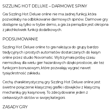
SIZZLING HOT DELUXE – DARMOWE SPINY
Gra Sizzling Hot Deluxe online nie ma żadnej funkcji, która
pozwoliłaby na odblokowanie darmowych spinów. Darmowe gry
dostępne są tylko w trybie demo, a gra za pieniądze jest okrojona
z jakichkolwiek funkcji dodatkowych.
PODSUMOWANIE
Sizzling Hot Deluxe online to gra należąca do grupy bardzo
tradycyjnych i prostych automatów dostarczanych do kasyn
online przez studio Novomatic. Wytrzymała próbę czasu
niemożliwą dla wielu gier hazardowych dzięki prostocie, ale też
funkcjom bonusowym, które pozwalają wygrać nawet
tysiąckrotność zakładu.
Cechą charakterystyczną gry Sizzling Hot Deluxe online jest
świetne połączenie klasycznej grafiki i dźwięków z klasyczną
mechaniką gry kasynowej. To zdecydowanie jeden z
ciekawszych slotów w swojej kategorii.
ZASADY GRY