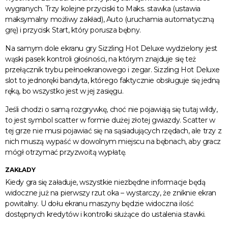
wygranych. Trzy kolejne przyciski to Maks. stawka (ustawia
maksymalny możliwy zakład), Auto (uruchamia automatyczną
grę) i przycisk Start, który porusza bębny.
Na samym dole ekranu gry Sizzling Hot Deluxe wydzielony jest
wąski pasek kontroli głośności, na którym znajduje się też
przełącznik trybu pełnoekranowego i zegar. Sizzling Hot Deluxe
slot to jednoręki bandyta, którego faktycznie obsługuje się jedną
ręką, bo wszystko jest w jej zasięgu.
Jeśli chodzi o samą rozgrywkę, choć nie pojawiają się tutaj wildy,
to jest symbol scatter w formie dużej złotej gwiazdy. Scatter w
tej grze nie musi pojawiać się na sąsiadujących rzędach, ale trzy z
nich muszą wypaść w dowolnym miejscu na bębnach, aby gracz
mógł otrzymać przyzwoitą wypłatę.
ZAKŁADY
Kiedy gra się załaduje, wszystkie niezbędne informacje będą
widoczne już na pierwszy rzut oka – wystarczy, że zniknie ekran
powitalny. U dołu ekranu maszyny będzie widoczna ilość
dostępnych kredytów i kontrolki służące do ustalenia stawki.