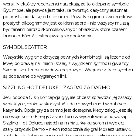
wersji. Niektórzy recenzenci narzekają, że to oklepane symbole.
Być może, ale prawda jest taka, że tworząc klasyczny automat,
po prostu nie da się od nich uciec. Poza tym grono zwolenników
prostych piktogramów jest całkiem spore – nie wszyscy muszą
być fanami bardzo skomplikowanych obrazków, które czasem
trudno odróżnić, jeśli pojawiają się obok siebie.
SYMBOL SCATTER
Wszystkie wygrane dotyczą pewnych kombinacji i są liczone od
lewej do prawej na liniach (stałe), z wyjątkiem symbolu gwiazdy.
Symbol scatter płaci w dowolnej pozycji. Wygrane z tych symboli
są dodawane do wygranych linii.
SIZZLING HOT DELUXE – ZAGRAJ ZA DARMO
Jeśli podoba Ci się koncepcja gry, ale chcesz sprawdzić jej zasady
w praktyce, możesz skorzystać z darmowych rund w dobrych
kasynach. Opcja gry za darmo jest dostępna, kiedy zalogujesz się
na swoje konto EnergyCasino. Tam w wyszukiwarce odszukaj
Sizzling Hot Deluxe, najedź na miniaturkę kursorem i wybierz
szary przycisk Demo – niech rozpocznie się gra! Możesz ustawić
zakłady tak, żeby odzwierciedlały prawdziwe stawki w grze, bo w