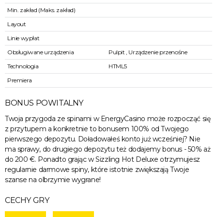
Min. zakład (Maks. zakład)
Layout
Linie wypłat
Obsługiwane urządzenia
Pulpit , Urządzenie przenośne
Technologia
HTML5
Premiera
BONUS POWITALNY
Twoja przygoda ze spinami w EnergyCasino może rozpocząć się
z przytupem a konkretnie to bonusem 100% od Twojego
pierwszego depozytu. Doładowałeś konto już wcześniej? Nie
ma sprawy, do drugiego depozytu też dodajemy bonus - 50% aż
do 200 €. Ponadto grając w Sizzling Hot Deluxe otrzymujesz
regularnie darmowe spiny, które istotnie zwiększają Twoje
szanse na olbrzymie wygrane!
CECHY GRY