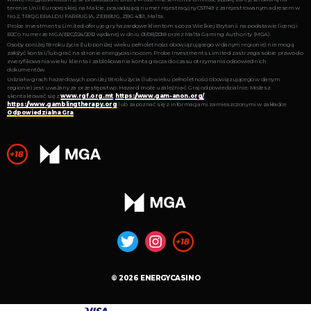
terenie Unii Europejskiej na Malcie, posiadającą numer rejestracyjny C51749 z zarejestrowanym adresem w
No. 2, TRIQ GERALDU FARRUGIA, ZEBBUG, ZBG 4351, Malta.
Probe Investments Limited oferuje gry hazardowe klientom spoza Wielkiej Brytanii na podstawie licencji
B2C o numerze MGA/B2C/224/2012 wydanej w dniu 01/08/2018 przez Malta Gaming Authority (MGA).
Osoby poniżej 18 roku życia (lub poniżej wieku pełnoletności obowiązującego w danym regionie) nie mogą
założyć konta i/lub grać na stronie energycasino.com. Probe Investments Limited zastrzega sobie prawo do
zweryfikowania wieku klienta i zablokowania konta gracza do czasu otrzymania odpowiednich
dokumentów.
Udział w grach hazardowych poniżej 18 roku życia (lub wieku pełnoletności obowiązującego w danym
regionie) jest uważany za przestępstwo. Hazard może uzależniać. Graj odpowiedzialnie. Możesz
skontaktować się z
www.rgf.org.mt
,
https://www.gam-anon.org/
,
https://www.gamblingtherapy.org
lub zapoznać się z informacjami zamieszczonymi w zakładce
Odpowiedzialna Gra
.
© 2026 ENERGYCASINO