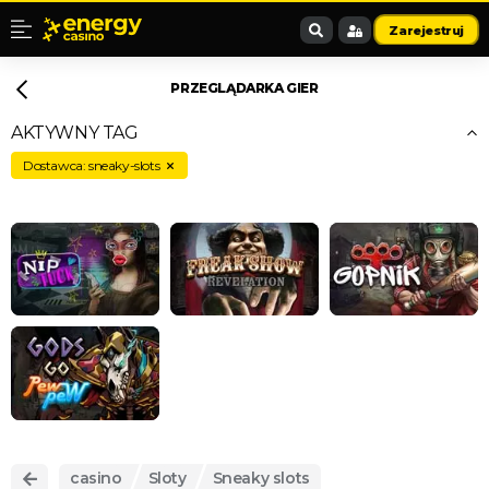
Zarejestruj
PRZEGLĄDARKA GIER
AKTYWNY TAG
Dostawca: sneaky-slots
casino
Sloty
Sneaky slots