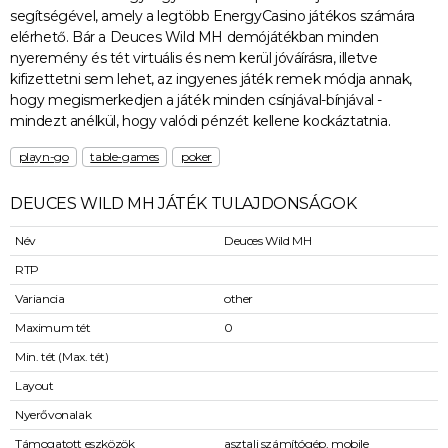
segítségével, amely a legtöbb EnergyCasino játékos számára
elérhető. Bár a Deuces Wild MH demójátékban minden
nyeremény és tét virtuális és nem kerül jóváírásra, illetve
kifizettetni sem lehet, az ingyenes játék remek módja annak,
hogy megismerkedjen a játék minden csínjával-bínjával -
mindezt anélkül, hogy valódi pénzét kellene kockáztatnia.
playn-go
table-games
poker
DEUCES WILD MH JÁTÉK TULAJDONSÁGOK
Név
Deuces Wild MH
RTP
Variancia
other
Maximum tét
0
Min. tét (Max. tét)
Layout
Nyerővonalak
Támogatott eszközök
asztali számítógép, mobile