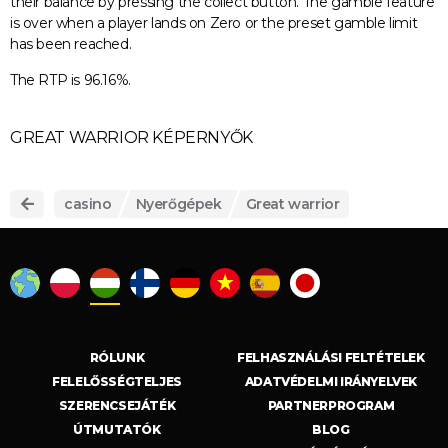
their balance by pressing the collect button. The gamble feature
is over when a player lands on Zero or the preset gamble limit
has been reached.
The RTP is 96.16%.
GREAT WARRIOR KÉPERNYŐK
casino
Nyerőgépek
Great warrior
RÓLUNK
FELHASZNÁLÁSI FELTÉTELEK
FELELŐSSÉGTELJES
ADATVÉDELMI IRÁNYELVEK
SZERENCSEJÁTÉK
PARTNERPROGRAM
ÚTMUTATÓK
BLOG