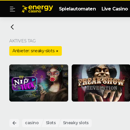
Spielautomaten
Live Casino
AKTIVES TAG
Anbieter: sneaky-slots
casino
Slots
Sneaky slots