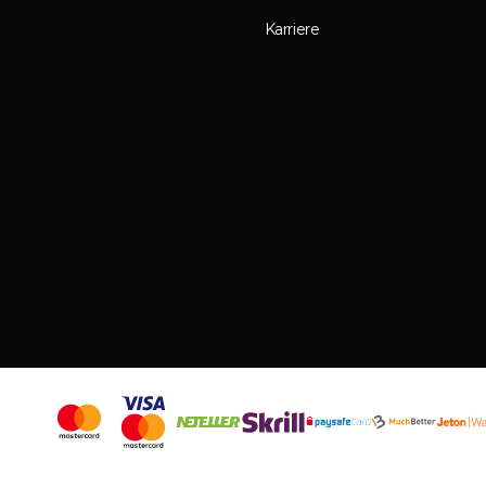
Karriere