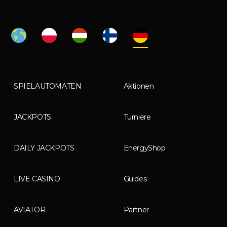
SPIELAUTOMATEN
Aktionen
JACKPOTS
Turniere
DAILY JACKPOTS
EnergyShop
LIVE CASINO
Guides
AVIATOR
Partner