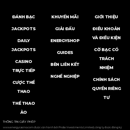
có thể xảy ra khi rút 5 lá - con số này dừng ở mốc 2.598.960.
Điều thú vị trong môn poker đó là tuy rằng có rất nhiều loại hand có
ĐÁNH BẠC
KHUYẾN MÃI
GIỚI THIỆU
thể xảy ra nhưng xác suất để bạn thực sự gặp được chúng lại khác
nhau đáng kể. Tứ quý K không bải là một hand mà bạn có thể
JACKPOTS
GIẢI ĐẤU
ĐIỀU KHOẢN
thường xuyên gặp được, còn các đôi thì lại thường xuyên xuất hiện
trong mỗi vòng chơi.
VÀ ĐIỀU KIỆN
DAILY
ENERGYSHOP
JACKPOTS
CỜ BẠC CÓ
Nếu bạn muốn kiểm tra xác suất chính xác của mỗi hand, hãy đọc
GUIDES
qua bài viết này. Bạn thậm chí có thể thử tự tính toán và xem thử
TRÁCH
CASINO
kết quả có giống với của chúng tôi không!
BÊN LIÊN KẾT
NHIỆM
TRỰC TIẾP
NGHỀ NGHIỆP
CHÍNH SÁCH
CƯỢC THỂ
QUYỀN RIÊNG
THAO
TƯ
THỂ THAO
ẢO
THÔNG TIN GIẤY PHÉP
www.energycasino.com được vận hành bởi Probe Investments Limited, công ty được đăng ký