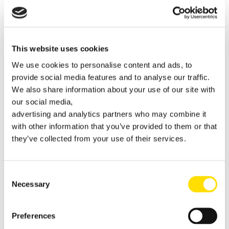
Sảnh sẽ có ít khả năng xuất hiện hơn so với Bộ ba lá. Cũng dễ
hiểu thôi, việc tạo được dãy 5 lá bài liên tiếp sẽ khó hơn nhiều so
với tạo được bộ 3 lá đồng điểm.
This website uses cookies
Bộ ba lá là một hand có thể mang lại chiến thắng trong nhiều
We use cookies to personalise content and ads, to
trường hợp, tuy nhiên bạn cũng cần đề phòng việc những người
provide social media features and to analyse our traffic.
chơi khác có được Sảnh.
We also share information about your use of our site with
BỘ BA LÁ vs HAI ĐÔI
our social media,
advertising and analytics partners who may combine it
Một số người chơi có thể cho rằng việc hình thành bộ hai đôi
with other information that you’ve provided to them or that
khó hơn việc tạo thành một bộ ba lá.
they’ve collected from your use of their services.
Thật không may cho những người chơi poker có bộ hai cặp vì
suy nghĩ nói trên là không chính xác. Bộ ba lá có thê đánh bại bộ
Consent
Hai đôi vì nó là một hand hiếm gặp hơn một chút.
Necessary
Selection
Bạn có thể ghi nhớ mẹo sau: đừng chỉ thấy một hand có nhiều
Preferences
là bài hơn mà cho rằng hand đó hiếm gặp hơn so với các hand