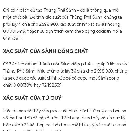
Chỉ có 4 cách để tạo Thùng Phá Sảnh – đó là thông qua mỗi
một chất bài. Để tính xác suất của Thùng Phá Sảnh, chúng ta
phải lấy 4 chia cho 2.598.960, xác suất chính xác sẽ là khoảng
0.000154%, hoặc nếu bạn thích xem theo dạng odds thì nó là
649.739:1.
XÁC SUẤT CỦA SẢNH ĐỒNG CHẤT
Có 36 cách để tạo thành một Sảnh đồng chất — gấp 9 lần so với
Thùng Phá Sảnh. Nếu chúng ta lấy 36 chia cho 2,598,960, chúng
ta sẽ có được xác suất chính xác để có được một Sảnh đồng
chất: 0,00139% hay 72.192,33:1.
XÁC SUẤT CỦA TỨ QUÝ
Mặc dù bạn sẽ thấy rằng xác suất hình thành Tứ quý cao hơn so
với hai hand đã đề cập ở trên, thế nhưng hand này vẫn là cực kỳ
hiếm. Với 624 kết hợp có thể cho ra một Tứ quý, xác suất của nó