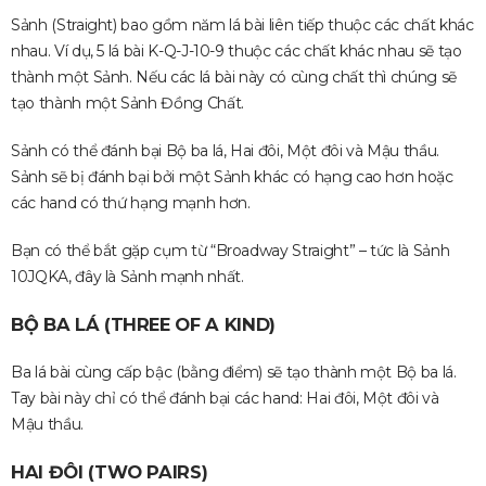
Sảnh (Straight) bao gồm năm lá bài liên tiếp thuộc các chất khác
nhau. Ví dụ, 5 lá bài K-Q-J-10-9 thuộc các chất khác nhau sẽ tạo
thành một Sảnh. Nếu các lá bài này có cùng chất thì chúng sẽ
tạo thành một Sảnh Đồng Chất.
Sảnh có thể đánh bại Bộ ba lá, Hai đôi, Một đôi và Mậu thầu.
Sảnh sẽ bị đánh bại bởi một Sảnh khác có hạng cao hơn hoặc
các hand có thứ hạng mạnh hơn.
Bạn có thể bắt gặp cụm từ “Broadway Straight” – tức là Sảnh
10JQKA, đây là Sảnh mạnh nhất.
BỘ BA LÁ (THREE OF A KIND)
Ba lá bài cùng cấp bậc (bằng điểm) sẽ tạo thành một Bộ ba lá.
Tay bài này chỉ có thể đánh bại các hand: Hai đôi, Một đôi và
Mậu thầu.
HAI ĐÔI (TWO PAIRS)