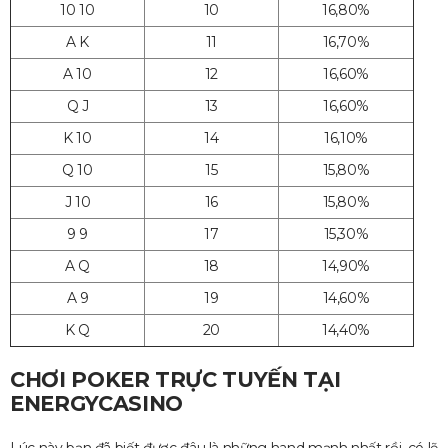
10 10
10
16,80%
A K
11
16,70%
A 10
12
16,60%
Q J
13
16,60%
K 10
14
16,10%
Q 10
15
15,80%
J 10
16
15,80%
9 9
17
15,30%
A Q
18
14,90%
A 9
19
14,60%
K Q
20
14,40%
CHƠI POKER TRỰC TUYẾN TẠI
ENERGYCASINO