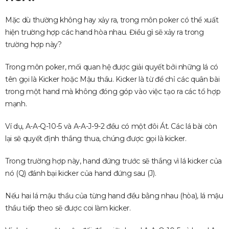
Mặc dù thường không hay xảy ra, trong môn poker có thể xuất
hiện trường hợp các hand hòa nhau. Điều gì sẽ xảy ra trong
trường hợp này?
Trong môn poker, mối quan hệ được giải quyết bởi những lá có
tên gọi là Kicker hoặc Mậu thầu. Kicker là từ để chỉ các quân bài
trong một hand mà không đóng góp vào việc tạo ra các tổ hợp
mạnh.
Ví dụ, A-A-Q-10-5 và A-A-J-9-2 đều có một đôi Át. Các lá bài còn
lại sẽ quyết định thắng thua, chúng được gọi là kicker.
Trong trường hợp này, hand đứng trước sẽ thắng vì lá kicker của
nó (Q) đánh bại kicker của hand đứng sau (J).
Nếu hai lá mậu thầu của từng hand đều bằng nhau (hòa), lá mậu
thầu tiếp theo sẽ được coi làm kicker.