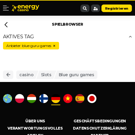
Registrieren
SPIELBROWSER
AKTIVES TAG
Anbieter: blue-guru-games
casino
Slots
Blue guru games
ÜBER UNS
GESCHÄFTSBEDINGUNGEN
VERANTWORTUNGSVOLLES
DATENSCHUTZERKLÄRUNG