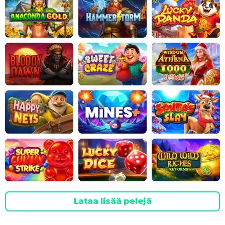
Lataa lisää pelejä