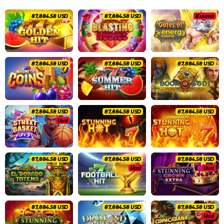
Bonusostopelit
Blueprint
PG Soft
Kalamba
RAW
87,884.58 USD
87,884.58 USD
Kuuma
Gaming Corps
Skywind
SmartSoft
Thunderkick
Wizard Games
Push Gaming
BGaming
Oryx
Win Fast
Blue Guru Games
87,884.58 USD
87,884.58 USD
87,884.58 USD
Atomic Slot Lab
Indigo Magic
King Show Games
Spinmatic
Fantasma
Leander Games
87,884.58 USD
87,884.58 USD
87,884.58 USD
Leap gaming
Spribe
Stakelogic
1x2 Gaming
Uusi
Just for the Win
Red Rake Gaming
Spinberry
Ruby Play
Swintt
Slotmill
Evoplay
87,884.58 USD
87,884.58 USD
87,884.58 USD
Hölle Games
NetGaming
Bally Wulff
Uusi
Uusi
Eyecon
Playson
Evolution
Pragmatic Play Live
Betgames
Ezugi
87,884.58 USD
87,884.58 USD
87,884.58 USD
Uusi
On Air Entertainment