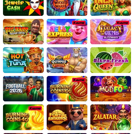
Kuuma
Kuuma
Kuuma
Kuuma