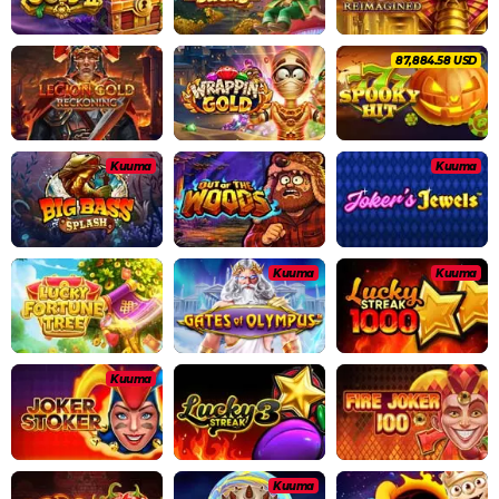
87,884.58 USD
Kuuma
Kuuma
Kuuma
Kuuma
Kuuma
Kuuma