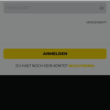
PASSWORT
VERGESSEN??
ANMELDEN
DU HAST NOCH KEIN KONTO?
REGISTRIEREN