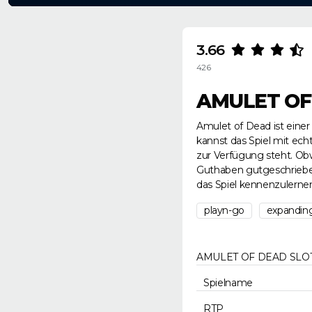
3.66
426
AMULET OF
Amulet of Dead ist einer
kannst das Spiel mit ec
zur Verfügung steht. Ob
Guthaben gutgeschrieben
das Spiel kennenzulerne
playn-go
expandin
AMULET OF DEAD SLO
Spielname
RTP