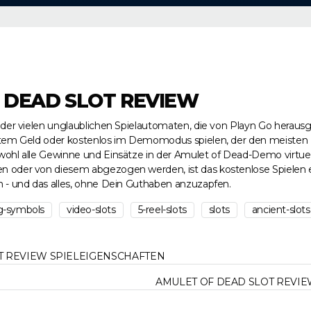
 DEAD SLOT REVIEW
 der vielen unglaublichen Spielautomaten, die von Playn Go herau
htem Geld oder kostenlos im Demomodus spielen, der den meisten 
wohl alle Gewinne und Einsätze in der Amulet of Dead-Demo virtuel
 oder von diesem abgezogen werden, ist das kostenlose Spielen ei
n - und das alles, ohne Dein Guthaben anzuzapfen.
g-symbols
video-slots
5-reel-slots
slots
ancient-slots
T REVIEW SPIELEIGENSCHAFTEN
AMULET OF DEAD SLOT REVI