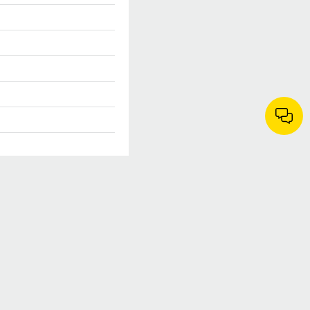
ießen, also nimm Dir
 findest Du zeitlose
Chartstürmer wie
 zu den tollen Spielen
anstaltungen teilnehmen,
kt mit Bonusgeldern,