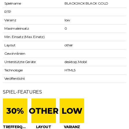
Spielname
BLACKJACK BLACK GOLD
RTP
Varianz
low
Maximaleinsatz
0
Min. Einsatz (Max. Einatz)
Layout
other
Gewinnlinien
Unterstützte Geräte
desktop, Mobil
Technologie
HTML5
Veröffentlicht
SPIEL-FEATURES
30%
OTHER
LOW
TREFFERQUOTE
LAYOUT
VARIANZ