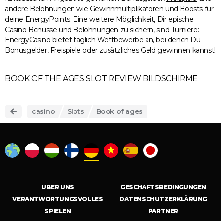
andere Belohnungen wie Gewinnmultiplikatoren und Boosts für
deine EnergyPoints. Eine weitere Möglichkeit, Dir epische
Casino Bonusse
und Belohnungen zu sichern, sind Turniere:
EnergyCasino bietet täglich Wettbewerbe an, bei denen Du
Bonusgelder, Freispiele oder zusätzliches Geld gewinnen kannst!
BOOK OF THE AGES SLOT REVIEW BILDSCHIRME
casino
Slots
Book of ages
ÜBER UNS
GESCHÄFTSBEDINGUNGEN
VERANTWORTUNGSVOLLES
DATENSCHUTZERKLÄRUNG
SPIELEN
PARTNER