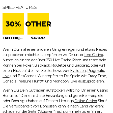
SPIEL-FEATURES
30%
OTHER
TREFFERQUOTE
VARIANZ
Wenn Du mal einen anderen Gang einlegen und etwas Neues
ausprobieren möchtest, empfehlen wir Dir unser
Live Casino
.
Nimm an einem der über 250 Live Tische Platz und teste dein
Können bei
Poker
,
Blackjack
,
Roulette
und
Baccarat
, oder wirf
einen Blick auf die Live Spieleshows von
Evolution
,
Pragmatic
Live
und BetGames. Wir empfehlen Dir, Spiele wie Crazy Time,
Gonzo's Treasure Hunt™ und
Monopoly Live
auszuprobieren.
Wenn Du Dein Guthaben aufstocken willst, hol Dir einen
Casino
Bonus
auf Deine nächste Einzahlung und genieße Freispiele
oder Bonusguthaben auf Deinen Lieblings
Online Casino
Slots!
Die Verfügbarkeit von Bonussen kann je nach Land variieren;
schaue auf der Seite "Aktionen" nach, um mehr zu erfahren.