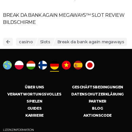
BREAK DA BANK AGAIN MEGAWAYS™ SLOT REVIEW
BILDSCHIRME
casino
Slots
Break da bank again megaways
ÜBER UNS
GESCHÄFTSBEDINGUNGEN
VERANTWORTUNGSVOLLES
DATENSCHUTZERKLÄRUNG
SPIELEN
PARTNER
GUIDES
BLOG
KARRIERE
AKTIONSCODE
LIZENZINFORMATION