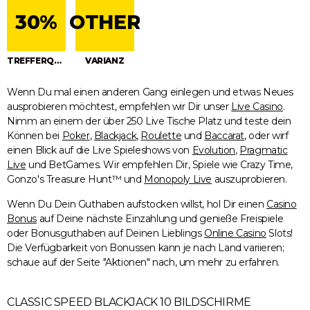
30%
OTHER
TREFFERQUOTE
VARIANZ
Wenn Du mal einen anderen Gang einlegen und etwas Neues
ausprobieren möchtest, empfehlen wir Dir unser
Live Casino
.
Nimm an einem der über 250 Live Tische Platz und teste dein
Können bei
Poker
,
Blackjack
,
Roulette
und
Baccarat
, oder wirf
einen Blick auf die Live Spieleshows von
Evolution
,
Pragmatic
Live
und BetGames. Wir empfehlen Dir, Spiele wie Crazy Time,
Gonzo's Treasure Hunt™ und
Monopoly Live
auszuprobieren.
Wenn Du Dein Guthaben aufstocken willst, hol Dir einen
Casino
Bonus
auf Deine nächste Einzahlung und genieße Freispiele
oder Bonusguthaben auf Deinen Lieblings
Online Casino
Slots!
Die Verfügbarkeit von Bonussen kann je nach Land variieren;
schaue auf der Seite "Aktionen" nach, um mehr zu erfahren.
CLASSIC SPEED BLACKJACK 10 BILDSCHIRME