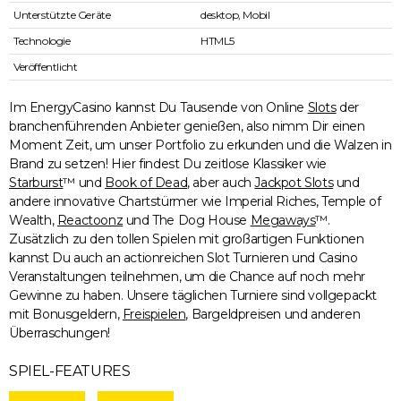
Unterstützte Geräte
desktop, Mobil
Technologie
HTML5
Veröffentlicht
Im EnergyCasino kannst Du Tausende von Online
Slots
der
branchenführenden Anbieter genießen, also nimm Dir einen
Moment Zeit, um unser Portfolio zu erkunden und die Walzen in
Brand zu setzen! Hier findest Du zeitlose Klassiker wie
Starburst
™ und
Book of Dead
, aber auch
Jackpot Slots
und
andere innovative Chartstürmer wie Imperial Riches, Temple of
Wealth,
Reactoonz
und The Dog House
Megaways
™.
Zusätzlich zu den tollen Spielen mit großartigen Funktionen
kannst Du auch an actionreichen Slot Turnieren und Casino
Veranstaltungen teilnehmen, um die Chance auf noch mehr
Gewinne zu haben. Unsere täglichen Turniere sind vollgepackt
mit Bonusgeldern,
Freispielen
, Bargeldpreisen und anderen
Überraschungen!
SPIEL-FEATURES