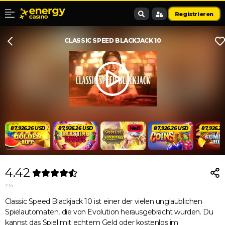
Registrieren
CLASSIC SPEED BLACKJACK 10
87,926.26 USD
87,926.26 USD
Heiß
87,926.26 USD
87,926.2
4.42
714
Classic Speed Blackjack 10 ist einer der vielen unglaublichen
Spielautomaten, die von Evolution herausgebracht wurden. Du
kannst das Spiel mit echtem Geld oder kostenlos im