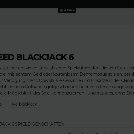
4
Sitze
EED BLACKJACK 6
6 ist einer der vielen unglaublichen Spielautomaten, die von Evolut
piel mit echtem Geld oder kostenlos im Demomodus spielen, der 
r Verfügung steht. Obwohl alle Gewinne und Einsätze in der Classic
nicht Deinem Guthaben gutgeschrieben oder von diesem abgezogen
tolle Möglichkeit, das Spiel kennenzulernen - und das alles, ohne D
o
live-blackjack
JACK 6 SPIELEIGENSCHAFTEN