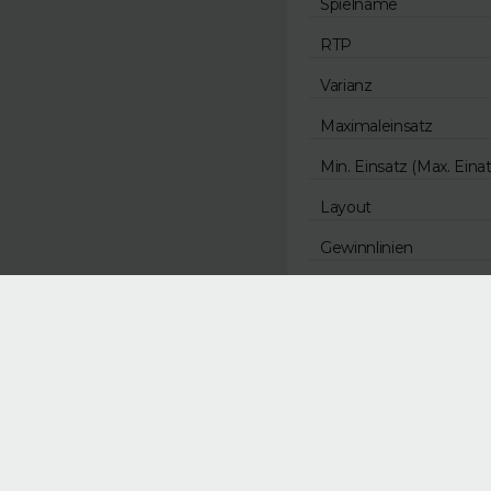
Spielname
RTP
Varianz
Maximaleinsatz
Min. Einsatz (Max. Einat
Layout
Gewinnlinien
Unterstützte Geräte
Technologie
Veröffentlicht
Im EnergyCasino kannst
einen Moment Zeit, um un
Klassiker wie
Starburst
™