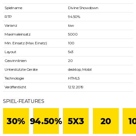
Spielname
Divine Showdown
RTP
94.50%
Varianz
low
Maximaleinsatz
5000
Min. Einsatz (Max. Einatz)
100
Layout
5x3
Gewinnlinien
20
Unterstützte Geräte
desktop, Mobil
Technologie
HTML5
Veröffentlicht
12.12.2019
SPIEL-FEATURES
30%
94.50%
5X3
20
1