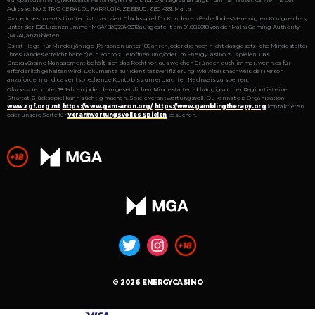
Adresse: No. 2, TRIQ GERALDU FARRUGIA, ZEBBUG, ZBG 4351, Malta.
Probe Investments Limited ist lizenziert Glücksspiel für Kunden außerhalb des Vereinigten Königreiches,
unter der B2C Lizenznummer MGA/B2C/224/2012 ausgestellt am 01.08.2018 von der Malta Gaming Authority
(MGA), anzubieten.
Es ist illegal für Minderjährige (Personen unter 18 Jahren, oder die noch nicht das gesetzliche Mindestalter
ihres Landes erreicht haben) ein Konto zu eröffnen und/oder im EnergyCasino zu spielen. Das
EnergyCasino Management behält sich das Recht vor, aus welchen Gründen auch immer, wenn es für
erforderlich gehalten wird, Dokumente zur Identitätsverifizierung, wie Altersnachweis der Person
anzufordern und das entsprechende Konto bis zum erbrachten Nachweis zu sperren.
Glücksspiel unter 18 Jahren (oder dem gesetzlichen Mindestalter, abhängig von der Region) ist eine
Straftat. Glücksspiel kann süchtig machen. Spiele verantwortungsvoll. Du kannst die Organisation
www.rgf.org.mt
,
https://www.gam-anon.org/
,
https://www.gamblingtherapy.org
kontaktieren
oder unsere Seite für
Verantwortungsvolles Spielen
besuchen.
© 2026 ENERGYCASINO