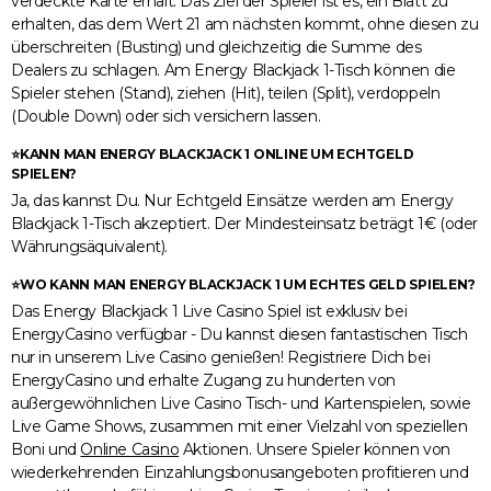
verdeckte Karte erhält. Das Ziel der Spieler ist es, ein Blatt zu
erhalten, das dem Wert 21 am nächsten kommt, ohne diesen zu
überschreiten (Busting) und gleichzeitig die Summe des
Dealers zu schlagen. Am Energy Blackjack 1-Tisch können die
Spieler stehen (Stand), ziehen (Hit), teilen (Split), verdoppeln
(Double Down) oder sich versichern lassen.
⭐KANN MAN ENERGY BLACKJACK 1 ONLINE UM ECHTGELD
SPIELEN?
Ja, das kannst Du. Nur Echtgeld Einsätze werden am Energy
Blackjack 1-Tisch akzeptiert. Der Mindesteinsatz beträgt 1€ (oder
Währungsäquivalent).
⭐WO KANN MAN ENERGY BLACKJACK 1 UM ECHTES GELD SPIELEN?
Das Energy Blackjack 1 Live Casino Spiel ist exklusiv bei
EnergyCasino verfügbar - Du kannst diesen fantastischen Tisch
nur in unserem Live Casino genießen! Registriere Dich bei
EnergyCasino und erhalte Zugang zu hunderten von
außergewöhnlichen Live Casino Tisch- und Kartenspielen, sowie
Live Game Shows, zusammen mit einer Vielzahl von speziellen
Boni und
Online Casino
Aktionen. Unsere Spieler können von
wiederkehrenden Einzahlungsbonusangeboten profitieren und