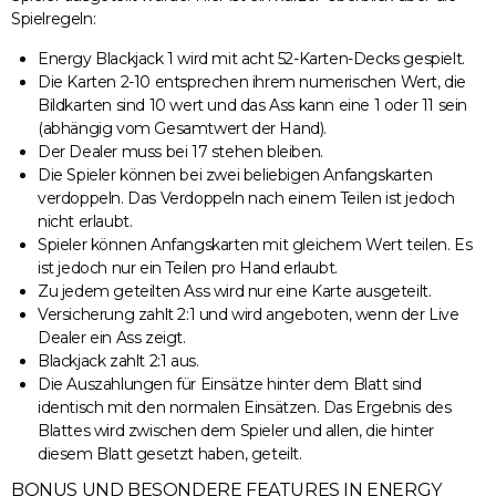
Spielregeln:
Energy Blackjack 1 wird mit acht 52-Karten-Decks gespielt.
Die Karten 2-10 entsprechen ihrem numerischen Wert, die
Bildkarten sind 10 wert und das Ass kann eine 1 oder 11 sein
(abhängig vom Gesamtwert der Hand).
Der Dealer muss bei 17 stehen bleiben.
Die Spieler können bei zwei beliebigen Anfangskarten
verdoppeln. Das Verdoppeln nach einem Teilen ist jedoch
nicht erlaubt.
Spieler können Anfangskarten mit gleichem Wert teilen. Es
ist jedoch nur ein Teilen pro Hand erlaubt.
Zu jedem geteilten Ass wird nur eine Karte ausgeteilt.
Versicherung zahlt 2:1 und wird angeboten, wenn der Live
Dealer ein Ass zeigt.
Blackjack zahlt 2:1 aus.
Die Auszahlungen für Einsätze hinter dem Blatt sind
identisch mit den normalen Einsätzen. Das Ergebnis des
Blattes wird zwischen dem Spieler und allen, die hinter
diesem Blatt gesetzt haben, geteilt.
BONUS UND BESONDERE FEATURES IN ENERGY