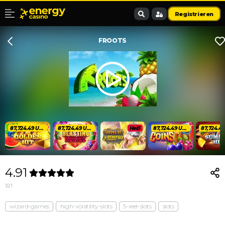
Registrieren
FROOTS
87,724.49 USD
87,724.49 USD
Heiß
87,724.49 USD
4.91
321
wizard-games
high-volatility-slots
5-reel-slots
slots