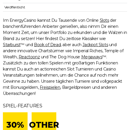
Veröffentlicht
Im EnergyCasino kannst Du Tausende von Online
Slots
der
branchenführenden Anbieter genießen, also nimm Dir einen
Moment Zeit, um unser Portfolio zu erkunden und die Walzen in
Brand zu setzen! Hier findest Du zeitlose Klassiker wie
Starburst
™ und
Book of Dead
, aber auch
Jackpot Slots
und
andere innovative Chartstürmer wie Imperial Riches, Temple of
Wealth,
Reactoonz
und The Dog House
Megaways
™.
Zusätzlich zu den tollen Spielen mit großartigen Funktionen
kannst Du auch an actionreichen Slot Turnieren und Casino
Veranstaltungen teilnehmen, um die Chance auf noch mehr
Gewinne zu haben. Unsere täglichen Turniere sind vollgepackt
mit Bonusgeldern,
Freispielen
, Bargeldpreisen und anderen
Überraschungen!
SPIEL-FEATURES
30%
OTHER