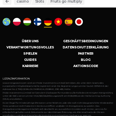
casino
Slots
Fruits go multiply
ÜBER UNS
GESCHÄFTSBEDINGUNGEN
VERANTWORTUNGSVOLLES
DATENSCHUTZERKLÄRUNG
SPIELEN
PARTNER
GUIDES
BLOG
KARRIERE
AKTIONSCODE
LIZENZINFORMATION
www.energycasino.com wird von Probe Investments Limited betrieben, die unter dem Gesetz des
europäischen Mitgliedstaats Malta registriert sind. Die Registrierungsnummer lautet: C51749 mit der
Adresse: No. 2, TRIQ GERALDU FARRUGIA, ZEBBUG, ZBG 4351, Malta.
Probe Investments Limited ist lizenziert Glücksspiel für Kunden außerhalb des Vereinigten Königreiches,
unter der B2C Lizenznummer MGA/B2C/224/2012 ausgestellt am 01.08.2018 von der Malta Gaming Authority
(MGA), anzubieten.
Es ist illegal für Minderjährige (Personen unter 18 Jahren, oder die noch nicht das gesetzliche Mindestalter
ihres Landes erreicht haben) ein Konto zu eröffnen und/oder im EnergyCasino zu spielen. Das
EnergyCasino Management behält sich das Recht vor, aus welchen Gründen auch immer, wenn es für
erforderlich gehalten wird, Dokumente zur Identitätsverifizierung, wie Altersnachweis der Person
anzufordern und das entsprechende Konto bis zum erbrachten Nachweis zu sperren.