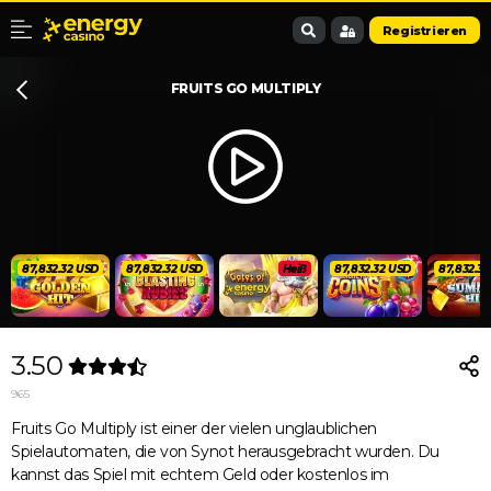
Registrieren
FRUITS GO MULTIPLY
87,832.32 USD
87,832.32 USD
Heiß
87,832.32 USD
87,832.3
3.50
965
Fruits Go Multiply ist einer der vielen unglaublichen
Spielautomaten, die von Synot herausgebracht wurden. Du
kannst das Spiel mit echtem Geld oder kostenlos im