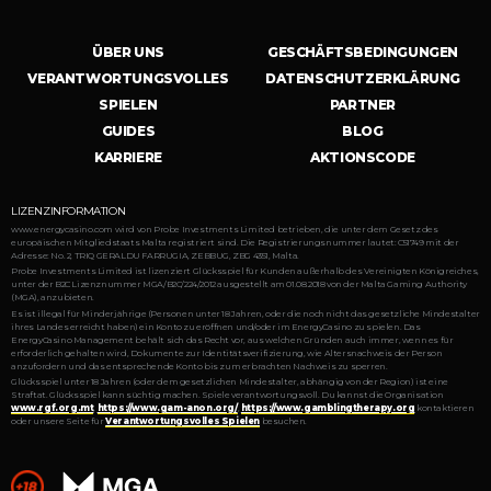
Diese Spielautomaten bieten eine Reihe von Walzen, Symbolen und
Gewinnlinien. Obwohl diese Funktionen von Spiel zu Spiel
unterschiedlich sein können, bleibt die zugrunde liegende
ÜBER UNS
GESCHÄFTSBEDINGUNGEN
Spielmechanik dieselbe: Gewinne werden Sequenzen identischer
VERANTWORTUNGSVOLLES
DATENSCHUTZERKLÄRUNG
Symbole zugeordnet, die auf eine der Gewinnlinien des Spiels fallen.
SPIELEN
PARTNER
SPEZIALSYMBOLE UND FEATURES
GUIDES
BLOG
Obwohl die Regeln dieser wertvollen Edelstein-Slots für weniger
KARRIERE
AKTIONSCODE
erfahrene Spieler kompliziert erscheinen mögen, sind sie ziemlich
einfach und recht unkompliziert zu spielen. Viele Edelstein-Slots
enthalten spezielle Funktionen und Symbole, um das gesamte
LIZENZINFORMATION
Spielerlebnis noch spezieller zu gestalten.
www.energycasino.com wird von Probe Investments Limited betrieben, die unter dem Gesetz des
europäischen Mitgliedstaats Malta registriert sind. Die Registrierungsnummer lautet: C51749 mit der
Einige dieser schillernden Slots verfügen möglicherweise über
Adresse: No. 2, TRIQ GERALDU FARRUGIA, ZEBBUG, ZBG 4351, Malta.
Probe Investments Limited ist lizenziert Glücksspiel für Kunden außerhalb des Vereinigten Königreiches,
einen Glücksspielmodus, in dem Du die Farbe einer verdeckten
unter der B2C Lizenznummer MGA/B2C/224/2012 ausgestellt am 01.08.2018 von der Malta Gaming Authority
Karte erraten musst und Deinen Einsatz multiplizierst, wenn Du
(MGA), anzubieten.
richtig liegst. Die Spielfunktionen können zwischen den Spielen
Es ist illegal für Minderjährige (Personen unter 18 Jahren, oder die noch nicht das gesetzliche Mindestalter
variieren. Lies Dir deshalb am besten vor dem Spielen die
ihres Landes erreicht haben) ein Konto zu eröffnen und/oder im EnergyCasino zu spielen. Das
EnergyCasino Management behält sich das Recht vor, aus welchen Gründen auch immer, wenn es für
Zusammenfassung genau durch.
erforderlich gehalten wird, Dokumente zur Identitätsverifizierung, wie Altersnachweis der Person
Mit jeder Runde hast Du auch die Möglichkeit ein Wild oder Scatter
anzufordern und das entsprechende Konto bis zum erbrachten Nachweis zu sperren.
Symbol zu treffen. Diese Symbole helfen Dir entweder dabei
Glücksspiel unter 18 Jahren (oder dem gesetzlichen Mindestalter, abhängig von der Region) ist eine
Gewinnlinien zu bilden oder eine Bonusrunde zu aktivieren, um
Straftat. Glücksspiel kann süchtig machen. Spiele verantwortungsvoll. Du kannst die Organisation
www.rgf.org.mt
,
https://www.gam-anon.org/
,
https://www.gamblingtherapy.org
kontaktieren
letztendlich Deinen gesetzten Einsatz zu steigern. Die genauen
oder unsere Seite für
Verantwortungsvolles Spielen
besuchen.
Eigenschaften dieser Symbole variieren zwischen den Spielen.
Daher ist es wichtig, diese vor dem Spielen genau zu überprüfen.
Edelstein Slots enthalten auch bestimmte Bonusfunktionen wie
Freispiele oder Gewinnmultiplikatoren. Wenn Du auf bestimmte