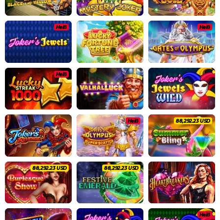
Heiß
Heiß
Heiß
Heiß
88,292.25 USD
88,292.25 USD
88,292.25 USD
Heiß