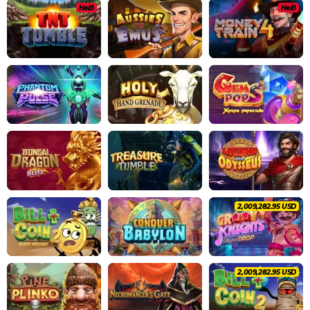
Heiß
Heiß
2,009,282.95 USD
2,009,282.95 USD