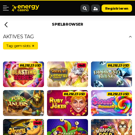
Registrieren
SPIELBROWSER
AKTIVES TAG
Tag: gem-slots
88,292.25 USD
Heiß
88,292.25 USD
88,292.25 USD
88,292.25 USD
Heiß