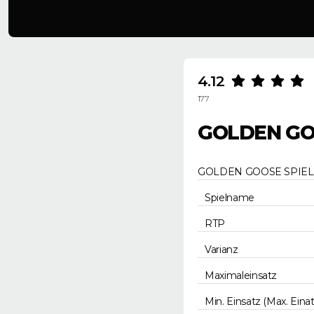
4.12
177
GOLDEN G
GOLDEN GOOSE SPIE
Spielname
RTP
Varianz
Maximaleinsatz
Min. Einsatz (Max. Einat