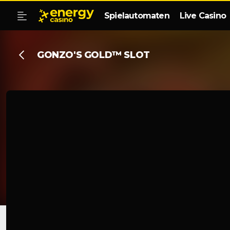
Spielautomaten
Live Casino
GONZO'S GOLD™ SLOT