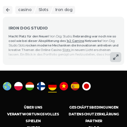
casino
Slots
Iron dog
IRON DOG STUDIO
Macht Platz für den Neuen!
Iron Dog Studio
. Rebranding war noch nie so
cool wie bei dieser Absplitterung des
1x2 Gaming
Netzwerks!
Iron Dog
Studio Slots
rocken moderne Mechaniken die Innovationen antreiben und
kreative Themen die Online Casino
Slots
in neuem Licht erscheinen
lassen. Ein Blick in das Portfolio genügt um festzustellen, dass Iron Dog
Slots nicht wie die althergebrachten
Casino Spiele
sind. Falls Du zu den
Wenigen zählst, die diese wunderbaren Slots noch nicht ausprobiert
haben und entdecken möchtest was Iron Dog so zu bieten hat, bist Du
hier an der richtigen Stelle.
WAS IST IRON DOG STUDIO?
Iron Dog Studio wurde 2017 im Vereinigten Königreich als eine
Absplitterung von 1x2 Gaming gegründet. Als Schwesterfirma von 1x2
Gaming wurde Iron Dog Studio gegründet um die Zukunft des Online
Gaming mitzugestalten und sich einzig darauf zu konzentrieren
ÜBER UNS
GESCHÄFTSBEDINGUNGEN
hochqualitativen Content für Online Casinos zu produzieren. Seit der
Veröffentlichung ihres ersten Slots, Paint, sind Iron Dog Studio nicht
VERANTWORTUNGSVOLLES
DATENSCHUTZERKLÄRUNG
von ihrem Weg nach vorne abgekommen. Das wurde besonders durch
SPIELEN
PARTNER
die Vereinbarung mit
Big Time Gaming
bezüglich einer Lizenzierung der
Megaways
™ Mechanik. Diese Vereinbarung hat besonders beliebte