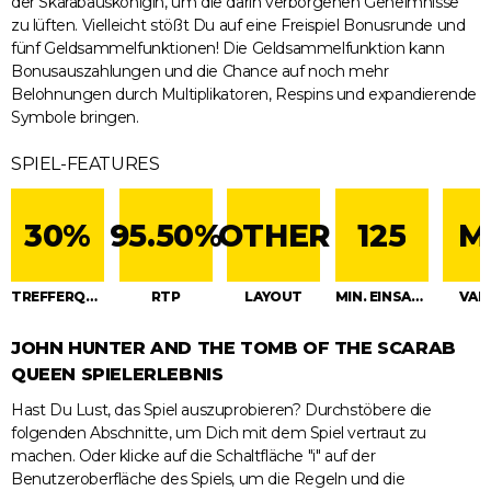
der Skarabäuskönigin, um die darin verborgenen Geheimnisse
zu lüften. Vielleicht stößt Du auf eine Freispiel Bonusrunde und
fünf Geldsammelfunktionen! Die Geldsammelfunktion kann
Bonusauszahlungen und die Chance auf noch mehr
Belohnungen durch Multiplikatoren, Respins und expandierende
Symbole bringen.
SPIEL-FEATURES
30%
95.50%
OTHER
125
M
TREFFERQUOTE
RTP
LAYOUT
MIN. EINSATZ (MAX. EINATZ)
VAR
JOHN HUNTER AND THE TOMB OF THE SCARAB
QUEEN
SPIELERLEBNIS
Hast Du Lust, das Spiel auszuprobieren? Durchstöbere die
folgenden Abschnitte, um Dich mit dem Spiel vertraut zu
machen. Oder klicke auf die Schaltfläche "i" auf der
Benutzeroberfläche des Spiels, um die Regeln und die