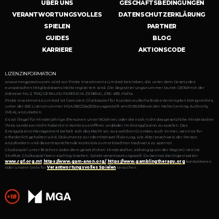
ÜBER UNS
GESCHÄFTSBEDINGUNGEN
VERANTWORTUNGSVOLLES
DATENSCHUTZERKLÄRUNG
SPIELEN
PARTNER
GUIDES
BLOG
KARRIERE
AKTIONSCODE
LIZENZINFORMATION
www.energycasino.com wird von Probe Investments Limited betrieben, die unter dem Gesetz des
europäischen Mitgliedstaats Malta registriert sind. Die Registrierungsnummer lautet: C51749 mit der
Adresse: No. 2, TRIQ GERALDU FARRUGIA, ZEBBUG, ZBG 4351, Malta.
Probe Investments Limited ist lizenziert Glücksspiel für Kunden außerhalb des Vereinigten Königreiches,
unter der B2C Lizenznummer MGA/B2C/224/2012 ausgestellt am 01.08.2018 von der Malta Gaming Authority
(MGA), anzubieten.
Es ist illegal für Minderjährige (Personen unter 18 Jahren, oder die noch nicht das gesetzliche Mindestalter
ihres Landes erreicht haben) ein Konto zu eröffnen und/oder im EnergyCasino zu spielen. Das
EnergyCasino Management behält sich das Recht vor, aus welchen Gründen auch immer, wenn es für
erforderlich gehalten wird, Dokumente zur Identitätsverifizierung, wie Altersnachweis der Person
anzufordern und das entsprechende Konto bis zum erbrachten Nachweis zu sperren.
Glücksspiel unter 18 Jahren (oder dem gesetzlichen Mindestalter, abhängig von der Region) ist eine
Straftat. Glücksspiel kann süchtig machen. Spiele verantwortungsvoll. Du kannst die Organisation
www.rgf.org.mt
,
https://www.gam-anon.org/
,
https://www.gamblingtherapy.org
kontaktieren
oder unsere Seite für
Verantwortungsvolles Spielen
besuchen.