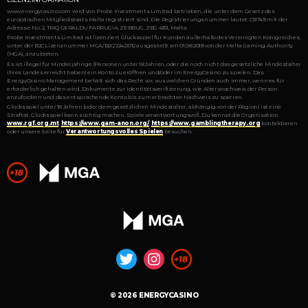
www.energycasino.com wird von Probe Investments Limited betrieben, die unter dem Gesetz des
europäischen Mitgliedstaats Malta registriert sind. Die Registrierungsnummer lautet: C51749 mit der
Adresse: No. 2, TRIQ GERALDU FARRUGIA, ZEBBUG, ZBG 4351, Malta.
Probe Investments Limited ist lizenziert Glücksspiel für Kunden außerhalb des Vereinigten Königreiches,
unter der B2C Lizenznummer MGA/B2C/224/2012 ausgestellt am 01.08.2018 von der Malta Gaming Authority
(MGA), anzubieten.
Es ist illegal für Minderjährige (Personen unter 18 Jahren, oder die noch nicht das gesetzliche Mindestalter
ihres Landes erreicht haben) ein Konto zu eröffnen und/oder im EnergyCasino zu spielen. Das
EnergyCasino Management behält sich das Recht vor, aus welchen Gründen auch immer, wenn es für
erforderlich gehalten wird, Dokumente zur Identitätsverifizierung, wie Altersnachweis der Person
anzufordern und das entsprechende Konto bis zum erbrachten Nachweis zu sperren.
Glücksspiel unter 18 Jahren (oder dem gesetzlichen Mindestalter, abhängig von der Region) ist eine
Straftat. Glücksspiel kann süchtig machen. Spiele verantwortungsvoll. Du kannst die Organisation
www.rgf.org.mt
,
https://www.gam-anon.org/
,
https://www.gamblingtherapy.org
kontaktieren
oder unsere Seite für
Verantwortungsvolles Spielen
besuchen.
© 2026 ENERGYCASINO