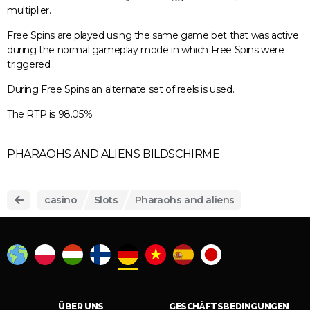
multiplier.
Free Spins are played using the same game bet that was active
during the normal gameplay mode in which Free Spins were
triggered.
During Free Spins an alternate set of reels is used.
The RTP is 98.05%.
PHARAOHS AND ALIENS BILDSCHIRME
casino
Slots
Pharaohs and aliens
ÜBER UNS
GESCHÄFTSBEDINGUNGEN