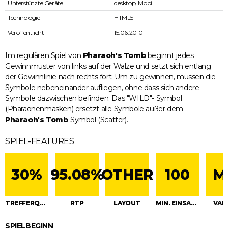
Unterstützte Geräte
desktop, Mobil
Technologie
HTML5
Veröffentlicht
15.06.2010
Im regulären Spiel von
Pharaoh's Tomb
beginnt jedes
Gewinnmuster von links auf der Walze und setzt sich entlang
der Gewinnlinie nach rechts fort. Um zu gewinnen, müssen die
Symbole nebeneinander aufliegen, ohne dass sich andere
Symbole dazwischen befinden. Das "WILD"- Symbol
(Pharaonenmasken) ersetzt alle Symbole außer dem
Pharaoh's Tomb
-Symbol (Scatter).
SPIEL-FEATURES
30%
95.08%
OTHER
100
M
TREFFERQUOTE
RTP
LAYOUT
MIN. EINSATZ (MAX. EINATZ)
VAR
SPIELBEGINN