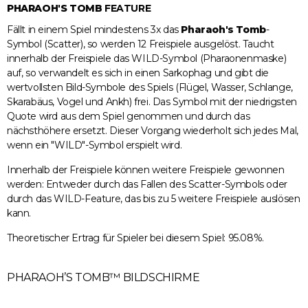
PHARAOH'S TOMB
FEATURE
Fällt in einem Spiel mindestens 3x das
Pharaoh's Tomb
-
Symbol (Scatter), so werden 12 Freispiele ausgelöst. Taucht
innerhalb der Freispiele das WILD-Symbol (Pharaonenmaske)
auf, so verwandelt es sich in einen Sarkophag und gibt die
wertvollsten Bild-Symbole des Spiels (Flügel, Wasser, Schlange,
Skarabäus, Vogel und Ankh) frei. Das Symbol mit der niedrigsten
Quote wird aus dem Spiel genommen und durch das
nächsthöhere ersetzt. Dieser Vorgang wiederholt sich jedes Mal,
wenn ein "WILD"-Symbol erspielt wird.
Innerhalb der Freispiele können weitere Freispiele gewonnen
werden: Entweder durch das Fallen des Scatter-Symbols oder
durch das WILD-Feature, das bis zu 5 weitere Freispiele auslösen
kann.
Theoretischer Ertrag für Spieler bei diesem Spiel: 95.08%.
PHARAOH’S TOMB™ BILDSCHIRME