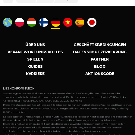
ÜBER UNS
GESCHÄFTSBEDINGUNGEN
VERANTWORTUNGSVOLLES
DATENSCHUTZERKLÄRUNG
SPIELEN
PARTNER
GUIDES
BLOG
KARRIERE
AKTIONSCODE
LIZENZINFORMATION
www.energycasino.com wird von Probe Investments Limited betrieben, die unter dem Gesetz des
europäischen Mitgliedstaats Malta registriert sind. Die Registrierungsnummer lautet: C51749 mit der
Adresse: No. 2, TRIQ GERALDU FARRUGIA, ZEBBUG, ZBG 4351, Malta.
Probe Investments Limited ist lizenziert Glücksspiel für Kunden außerhalb des Vereinigten Königreiches,
unter der B2C Lizenznummer MGA/B2C/224/2012 ausgestellt am 01.08.2018 von der Malta Gaming Authority
(MGA), anzubieten.
Es ist illegal für Minderjährige (Personen unter 18 Jahren, oder die noch nicht das gesetzliche Mindestalter
ihres Landes erreicht haben) ein Konto zu eröffnen und/oder im EnergyCasino zu spielen. Das
EnergyCasino Management behält sich das Recht vor, aus welchen Gründen auch immer, wenn es für
erforderlich gehalten wird, Dokumente zur Identitätsverifizierung, wie Altersnachweis der Person
anzufordern und das entsprechende Konto bis zum erbrachten Nachweis zu sperren.