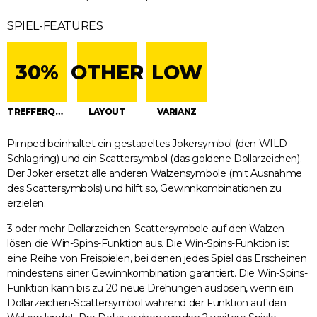
SPIEL-FEATURES
30%
OTHER
LOW
TREFFERQUOTE
LAYOUT
VARIANZ
Pimped beinhaltet ein gestapeltes Jokersymbol (den WILD-
Schlagring) und ein Scattersymbol (das goldene Dollarzeichen).
Der Joker ersetzt alle anderen Walzensymbole (mit Ausnahme
des Scattersymbols) und hilft so, Gewinnkombinationen zu
erzielen.
3 oder mehr Dollarzeichen-Scattersymbole auf den Walzen
lösen die Win-Spins-Funktion aus. Die Win-Spins-Funktion ist
eine Reihe von
Freispielen
, bei denen jedes Spiel das Erscheinen
mindestens einer Gewinnkombination garantiert. Die Win-Spins-
Funktion kann bis zu 20 neue Drehungen auslösen, wenn ein
Dollarzeichen-Scattersymbol während der Funktion auf den