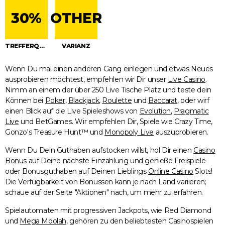
30%
OTHER
TREFFERQUOTE
VARIANZ
Wenn Du mal einen anderen Gang einlegen und etwas Neues
ausprobieren möchtest, empfehlen wir Dir unser
Live Casino
.
Nimm an einem der über 250 Live Tische Platz und teste dein
Können bei
Poker
,
Blackjack
,
Roulette
und
Baccarat
, oder wirf
einen Blick auf die Live Spieleshows von
Evolution
,
Pragmatic
Live
und BetGames. Wir empfehlen Dir, Spiele wie Crazy Time,
Gonzo's Treasure Hunt™ und
Monopoly Live
auszuprobieren.
Wenn Du Dein Guthaben aufstocken willst, hol Dir einen
Casino
Bonus
auf Deine nächste Einzahlung und genieße Freispiele
oder Bonusguthaben auf Deinen Lieblings
Online Casino
Slots!
Die Verfügbarkeit von Bonussen kann je nach Land variieren;
schaue auf der Seite "Aktionen" nach, um mehr zu erfahren.
Spielautomaten mit progressiven Jackpots, wie Red Diamond
und
Mega Moolah
, gehören zu den beliebtesten Casinospielen