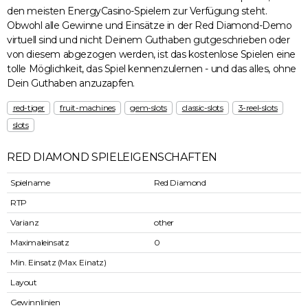
den meisten EnergyCasino-Spielern zur Verfügung steht.
Obwohl alle Gewinne und Einsätze in der Red Diamond-Demo
virtuell sind und nicht Deinem Guthaben gutgeschrieben oder
von diesem abgezogen werden, ist das kostenlose Spielen eine
tolle Möglichkeit, das Spiel kennenzulernen - und das alles, ohne
Dein Guthaben anzuzapfen.
red-tiger
fruit-machines
gem-slots
classic-slots
3-reel-slots
slots
RED DIAMOND SPIELEIGENSCHAFTEN
Spielname
Red Diamond
RTP
Varianz
other
Maximaleinsatz
0
Min. Einsatz (Max. Einatz)
Layout
Gewinnlinien