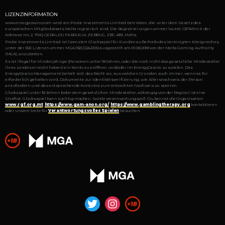
LIZENZINFORMATION
www.energycasino.com wird von Probe Investments Limited betrieben, die unter dem Gesetz des
europäischen Mitgliedstaats Malta registriert sind. Die Registrierungsnummer lautet: C51749 mit der
Adresse: No. 2, TRIQ GERALDU FARRUGIA, ZEBBUG, ZBG 4351, Malta.
Probe Investments Limited ist lizenziert Glücksspiel für Kunden außerhalb des Vereinigten Königreiches,
unter der B2C Lizenznummer MGA/B2C/224/2012 ausgestellt am 01.08.2018 von der Malta Gaming Authority
(MGA), anzubieten.
Es ist illegal für Minderjährige (Personen unter 18 Jahren, oder die noch nicht das gesetzliche Mindestalter
ihres Landes erreicht haben) ein Konto zu eröffnen und/oder im EnergyCasino zu spielen. Das
EnergyCasino Management behält sich das Recht vor, aus welchen Gründen auch immer, wenn es für
erforderlich gehalten wird, Dokumente zur Identitätsverifizierung, wie Altersnachweis der Person
anzufordern und das entsprechende Konto bis zum erbrachten Nachweis zu sperren.
Glücksspiel unter 18 Jahren (oder dem gesetzlichen Mindestalter, abhängig von der Region) ist eine
Straftat. Glücksspiel kann süchtig machen. Spiele verantwortungsvoll. Du kannst die Organisation
www.rgf.org.mt
,
https://www.gam-anon.org/
,
https://www.gamblingtherapy.org
kontaktieren
oder unsere Seite für
Verantwortungsvolles Spielen
besuchen.