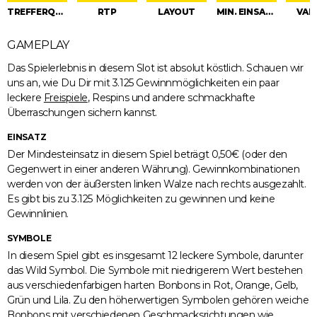
TREFFERQUOTE
RTP
LAYOUT
MIN. EINSATZ (MAX. EINATZ)
VAR
GAMEPLAY
Das Spielerlebnis in diesem Slot ist absolut köstlich. Schauen wir
uns an, wie Du Dir mit 3.125 Gewinnmöglichkeiten ein paar
leckere
Freispiele
, Respins und andere schmackhafte
Überraschungen sichern kannst.
EINSATZ
Der Mindesteinsatz in diesem Spiel beträgt 0,50€ (oder den
Gegenwert in einer anderen Währung). Gewinnkombinationen
werden von der äußersten linken Walze nach rechts ausgezahlt.
Es gibt bis zu 3.125 Möglichkeiten zu gewinnen und keine
Gewinnlinien.
SYMBOLE
In diesem Spiel gibt es insgesamt 12 leckere Symbole, darunter
das Wild Symbol. Die Symbole mit niedrigerem Wert bestehen
aus verschiedenfarbigen harten Bonbons in Rot, Orange, Gelb,
Grün und Lila. Zu den höherwertigen Symbolen gehören weiche
Bonbons mit verschiedenen Geschmacksrichtungen wie