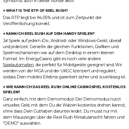
Symbol ist auch in dieser Runde aktiv.
⭐ WHAT IS THE RTP OF REEL RUSH?
Das RTP liegt bei 94,05% und ist zum Zeitpunkt der
Veröffentlichung korrekt.
⭐ KANN ICH REEL RUSH AUF DEM HANDY SPIELEN?
Ja! Spiele auf jedem iOs-, Android- oder Windows-Gerät, überall
und jederzeit. Genieße die gleichen Funktionen, Grafiken und
Spielmechanismen wie auf dem Desktop in einem kleinen
Format. Im EnergyCasino gibt es noch viele andere
Spielautomaten
, die perfekt für Mobilgeräte geeignet sind. Wir
werden von der MGA und der UKGC lizenziert und reguliert,
sodass Dein mobiles Erlebnis garantiert sicher und zuverlässig ist.
⭐ WIE KANN ICH DAS REEL RUSH ONLINE CASINOSPIEL KOSTENLOS
SPIELEN?
Ganz einfach, mit dem Demomodus! Der Demomodus nutzt
virtuelles Geld, mit dem Du die Walzen kostenlos drehen kannst,
ohne dass Dein Guthaben darunter leidet. Du musst nur mit
dem Mauszeiger über die Reel Rush Miniaturansicht fahren und
"DEMO" auswählen.