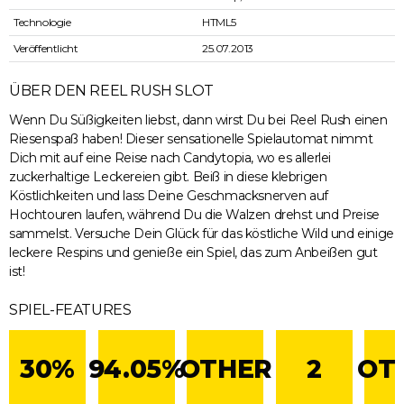
Technologie
HTML5
Veröffentlicht
25.07.2013
ÜBER DEN REEL RUSH SLOT
Wenn Du Süßigkeiten liebst, dann wirst Du bei Reel Rush einen
Riesenspaß haben! Dieser sensationelle Spielautomat nimmt
Dich mit auf eine Reise nach Candytopia, wo es allerlei
zuckerhaltige Leckereien gibt. Beiß in diese klebrigen
Köstlichkeiten und lass Deine Geschmacksnerven auf
Hochtouren laufen, während Du die Walzen drehst und Preise
sammelst. Versuche Dein Glück für das köstliche Wild und einige
leckere Respins und genieße ein Spiel, das zum Anbeißen gut
ist!
SPIEL-FEATURES
30%
94.05%
OTHER
2
OT