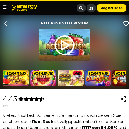
Registrieren
REEL RUSH SLOT REVIEW
87,814.13 USD
87,814.13 USD
Heiß
87,814.13 USD
87,814.1
4.43
642
Vielleicht solltest Du Deinem Zahnarzt nichts von diesem Spiel
erzählen, denn
Reel Rush
ist vollgepackt mit süßen Leckereien
und saftigen Überraschungen! Mit einem
RTP von 94,05 %
und