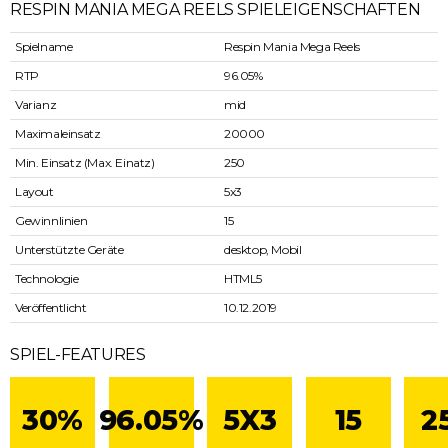
RESPIN MANIA MEGA REELS SPIELEIGENSCHAFTEN
Spielname
Respin Mania Mega Reels
RTP
96.05%
Varianz
mid
Maximaleinsatz
20000
Min. Einsatz (Max. Einatz)
250
Layout
5x3
Gewinnlinien
15
Unterstützte Geräte
desktop, Mobil
Technologie
HTML5
Veröffentlicht
10.12.2019
SPIEL-FEATURES
30%
96.05%
5X3
15
2