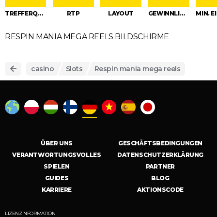
TREFFERQUOTE
RTP
LAYOUT
GEWINNLINIEN
RESPIN MANIA MEGA REELS BILDSCHIRME
casino
Slots
Respin mania mega reels
ÜBER UNS
GESCHÄFTSBEDINGUNGEN
VERANTWORTUNGSVOLLES
DATENSCHUTZERKLÄRUNG
SPIELEN
PARTNER
GUIDES
BLOG
KARRIERE
AKTIONSCODE
LIZENZINFORMATION